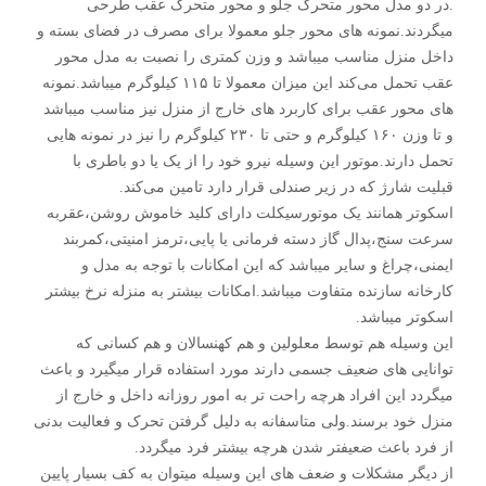
.در دو مدل محور متحرک جلو و محور متحرک عقب طرحی‌
میگردند.نمونه های محور جلو معمولا برای مصرف در فضای بسته و
داخل منزل مناسب میباشد و وزن کمتری را نصبت به مدل محور
عقب تحمل می‌کند این میزان معمولا تا ۱۱۵ کیلوگرم میباشد.نمونه
های محور عقب برای کاربرد های خارج از منزل نیز مناسب میباشد
و تا وزن ۱۶۰ کیلوگرم و حتی‌ تا ۲۳۰ کیلوگرم را نیز در نمونه هایی‌
تحمل دارند.موتور این وسیله نیرو خود را از یک یا دو باطری با
قبلیت شارژ که در زیر صندلی‌ قرار دارد تامین می‌کند.
اسکوتر همانند یک موتورسیکلت دارای کلید خاموش روشن،عقربه
سرعت سنج،پدال گاز دسته فرمانی‌ یا پایی‌،ترمز امنیتی‌،کمربند
ایمنی‌،چراغ و سایر میباشد که این امکانات با توجه به مدل و
کارخانه سازنده متفاوت میباشد.امکانات بیشتر به منزله نرخ بیشتر
اسکوتر میباشد.
این وسیله هم توسط معلولین و هم کهنسالان و هم کسانی‌ که
توانایی‌ های ضعیف جسمی‌ دارند مورد استفاده قرار میگیرد و باعث
میگردد این افراد هرچه راحت تر به امور روزانه داخل و خارج از
منزل خود برسند.ولی‌ متاسفانه به دلیل گرفتن تحرک و فعالیت بدنی‌
از فرد باعث ضعیفتر شدن هرچه بیشتر فرد میگردد.
از دیگر مشکلات و ضعف های این وسیله میتوان به کف بسیار پایین