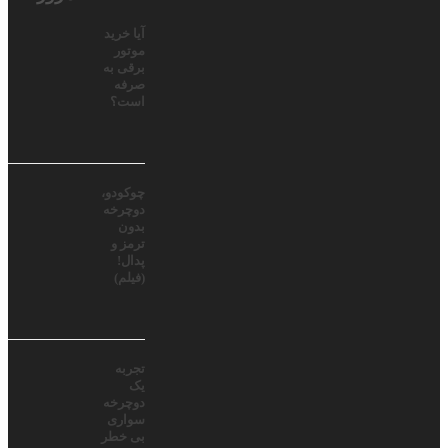
آیا خرید
موتور
برقی به
صرفه
است؟
چوکودو،
دوچرخه
بدون
ترمز و
پدال!
(فیلم)
تجربه
یک
دوچرخه
سواری
بی خطر