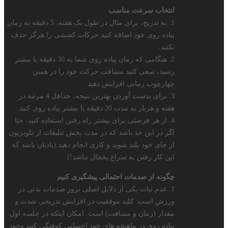
انتخاب سرعت مناسب
1. به تدریج، برای مثال در طول یک هفته، 5 دقیقه به زمان
پیاده روی خود اضافه کنید.حرکات کششی را هرگز حذف
نکنید.
2. هنگامی که زمان پیاده روی شما به 30 دقیقه یا بیشتر
رسید، سعی کنید مسافت حرکت خود را در همین
چهارچوب زمانی افزایش دهید .
3. برای بدست آوردن بهترین نتیجه، حداقل 4 مرتبه در
هفته و هربار به مدت 20 دقیقه یا بیشتر پیاده روی کنید.
4. از هر فرصتی برای بیشتر راه رفتن استفاده کنید، حتا
اگر در این حد باشد که در مدت پخش تبلیغات از تلویزیون
از جای خود بلند شوید و کاری انجام دهید.(یادتان باشد که
این کار رفتن به سراغ یخچال نباشد!)
چگونه از صدمات احتمالی پیشگیری کنیم
1. عدم ثبات یکی از دلایل اصلی بروز صدمات بدنی در
ورزش است. کلید موفقیت در افزایش تدریجی شدت و
مقدار (زمان و مسافت) است. امکان اینکه در جلسه اول
پیاده روی در ماهیچه های خود احساس کوفتگی کنید وجود