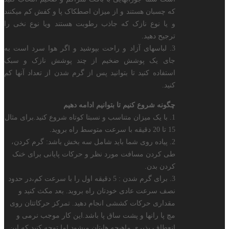
که چسبان هستند و از میزان اصطکاک پا و کفش کم میکنند
و یا نوع نازک که جاذب رطوبت هستند ویا نوع نخی را
ترجیح دهید.
3. لباسهای آزاد و راحت بپوشید و اگر هوا سرد است به
جای یک پوشش ضخیم از چند پوشش نازک و سبک
استفاده کنید تا بتوانید پس از گرم شدن از تعداد آنها کم
کنید.
چگونه شروع کنیم تا بتوانیم ادامه دهیم
1. با یک میزان متناسب و نسبتا کوتاه شروع کنید.برای مثال
15 تا 20 دقیقه با سرعت متوسط راه بروید.
2. پیاده روی شما باید شامل سه بخش باشد: گرم کردن،
طی کردن مسافت مورد نظر و حرکات پایانی برای خنک
کردن بدن.
3. برای گرم شدن : 5 دقیقه اول را با سرعت کم،در حدود
نصف سرعت عادی خودتان راه بروید. بعد مکث کنید و
مقداری حرکات کششی انجام دهید. تمرکز حرکاتتان روی
مچ پا رانها و پشت ساق پا باشد.این کار موجب نرمی و
انعطاف پذیری ماهیچه هایتان میشود.اما توجه کنید که این