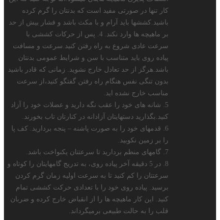
کار تنها در صورتی مفید است که بدنتان را گرم کرده
باشید.کششها باید آرام و با مکث باشد و فشار بیش از حد
بر ماهیچه ها وارد نکند. 4. پس از حرکات کششی با
سرعت عادی شروع به راه رفتن کنید.سرعت و مسافت
پیاده روی باید متناسب با سن و شرایط عمومی بدنتان
باشد.هرگز از حد تعادل خارج نشوید. زمانی که قادر باشید
بدون تنگی نفس هنگام راه رفتن گفتگو کنید،از سرعت
مناسب خارج نشده اید.
5. شانه های خود را عقب نگه دارید و عضلات خود را آزاد
کنید.بگذارید دستهایتان آزادانه در کنارتان تاب بخورند.
6. قدمهای خود را به صورت پاشنه – پنجه بردارید. کف پا
را بر زمین نکوبید.
7. گامهای منظم بردارید تا سرعتتان یکنواخت باشد.
8. در 5 دقیقه آخر پیاده روی، به تدریج گامهایتان را کوتاه و
سرعتتان را کم کنید تا به سرعت اولیه زمان گرم کردن
برسید. پیاده روی خود را با تعدادی حرکت کششی تمام
کنید. این کار ماهیچه ها را از انقباض خارج کرده و ضربان
قلب را به حالت طبیعی برمیگرداند.