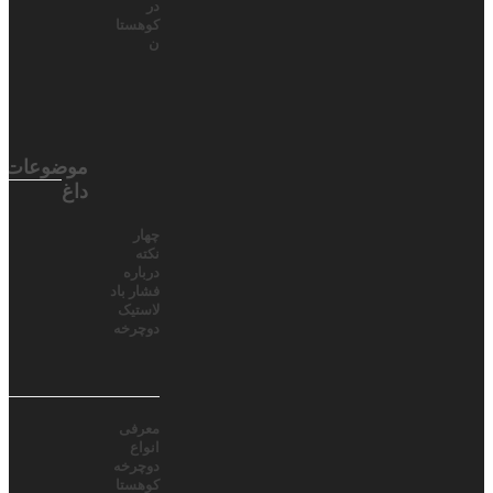
در
کوهستا
ن
موضوعات
داغ
چهار
نکته
درباره
فشار باد
لاستیک
دوچرخه
معرفی
انواع
دوچرخه
کوهستا