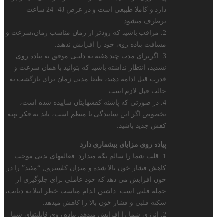
دارد و کاملا طبیعی است و در عرض 48- 24 ساعت
برطرف میشود.
2. مراقب باشید که زودتر از زمان مناسب زمان،سرعت و
مسافت پیاده روی خود را افزایش ندهید.
3. اگربرای مدت چند هفته به دلیلی موفق به پیاده روی
نشدید، انتظار نداشته باشید که بتوانید با همان سرعت و
قدرت قبل ادامه دهید، طبعا مدتی زمان برای بازگشت به
حالت قبل لازم است.
4. در صورتی که پاشنه کفشهایتان ساییده شده است،
بخصوص اگر این ساییدگی نا منظم است، باید به فکر تهیه
کفش جدید باشید.
پیاده روی مزایای بیشماری دارد
1. قلب شما را سالم نگه میدارد. فعالیتهای بدنی موجب
کاهش فشار خون بالا شده و میزان کلسترول “مفید” را در
خون افزایش می دهد که خود عاملی برای جلوگیری از
حمله قلبی است. داشتن اندام مناسب خطر ابتلا به دیابت،
سکته قلبی و فشار خون بالا را کاهش میدهد.
2. انرژی شما را افزایش میدهد. پیاده روی قابلیتهای شما