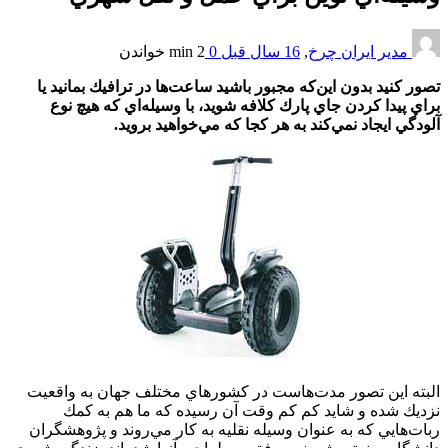
مدیر ایران چرخ
,
16 سال قبل
0
2 min
خواندن
تصور كنيد بدون اين‌كه مجبور باشيد ساعت‌ها در ترافيك بمانيد يا
براي پيدا كردن جاي پارك كلافه شويد، با وسيله‌اي كه هيچ نوع
آلودگي ايجاد نمي‌كند به هر كجا كه مي‌خواهيد برويد.
البته اين تصور مدت‌هاست در كشورهاي مختلف جهان به واقعيت
نزديك شده و شايد كم كم وقت آن رسيده كه ما هم به كمك
ربات‌هايي كه به عنوان وسيله نقليه به كار مي‌روند و پژوهشگران