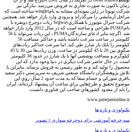
زمان تاكنون به صورت تجاري به فروش مي‌رسد. بتازگي نيز
شركت تويوتا در ژاپن نمونه‌اي مشابه به نامwinglet ساخته است كه
مراحل آزمايشي را مي‌گذراند و بزودي وارد بازار خواهد شد. همچنين
شركت جنرال موتورز با همكاريSegway ربات دوچرخ دونفره با
نامPUMA طراحي و ساخته است كه در سال 2012 وارد بازار خواهد
شد. اگرچه بنابر ادعاي سازندگانPUMA ، اين ربات مي‌تواند تا 56
كليومتر در ساعت سرعت داشته باشد و حداكثر مسافت 56
كيلومتر را بايك بار شارژ طي كند. اما سرعت حداكثر ربات‌هاي
سگوي بين 20 تا 45 كيلومتر در ساعت، وزن ربات‌ها بين 30 تا 45
كيلوگرم و مسافت پوششي آنها با يك شارژ در حدود 38 كليومتر
است. در حال حاضر شركت ديگري در دنيا وجود ندارد كه اين
محصول را توليد كند و به طور رسمي به فروش برساند. بنابراين با
تلاش پژوهشگران دانشگاه صنعتي شريف به سرپرستي دكتر سعيد
باقري شوركي و حسام سقا كه به مدت حدود 2 سال روي اين
موضوع تحقيق و طرح‌هايي براي ساخت آن پيشنهاد كرده‌‌اند، ايران
را بايد از معدود كشورهاي صاحب اين فناوري دانست.
www.jamejamonline.ir
تکنولوژی و تازه ها
سه چرخه آموزشی برای دوچرخه سواری + تصویر
تکنولوژی و تازه ها