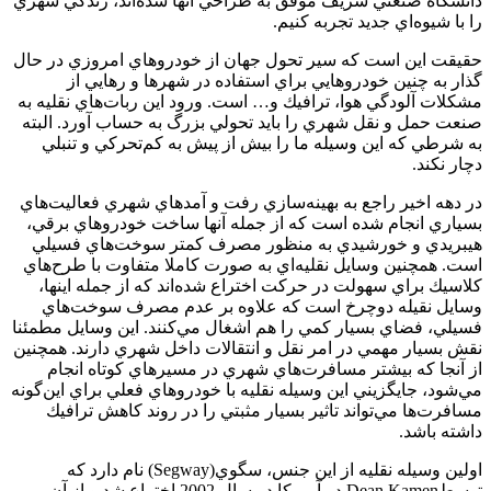
دانشگاه صنعتي شريف موفق به طراحي آنها شده‌اند، زندگي شهري
را با شيوه‌اي جديد تجربه كنيم.
حقيقت اين است كه سير تحول جهان از خودروهاي امروزي در حال
گذار به چنين خودروهايي براي استفاده در شهرها و رهايي از
مشكلات آلودگي هوا، ترافيك و… است. ورود اين ربات‌هاي نقليه به
صنعت حمل و نقل شهري را بايد تحولي بزرگ به حساب آورد. البته
به شرطي كه اين وسيله ما را بيش از پيش به كم‌تحركي و تنبلي
دچار نكند.
در دهه اخير راجع به بهينه‌سازي رفت و آمدهاي شهري فعاليت‌هاي
بسياري انجام شده است كه از جمله آنها ساخت خودروهاي برقي،
هيبريدي و خورشيدي به منظور مصرف كمتر سوخت‌هاي فسيلي
است. همچنين وسايل نقليه‌اي به صورت كاملا متفاوت با طرح‌هاي
كلاسيك براي سهولت در حركت اختراع شده‌اند كه از جمله اينها،
وسايل نقيله دوچرخ است كه علاوه بر عدم مصرف سوخت‌هاي
فسيلي، فضاي بسيار كمي را هم اشغال مي‌كنند. اين وسايل مطمئنا
نقش بسيار مهمي در امر نقل و انتقالات داخل شهري دارند. همچنين
از آنجا كه بيشتر مسافرت‌هاي شهري در مسيرهاي كوتاه انجام
مي‌شود، جايگزيني اين وسيله نقليه با خودروهاي فعلي براي اين‌گونه
مسافرت‌ها مي‌تواند تاثير بسيار مثبتي را در روند كاهش ترافيك
داشته باشد.
اولين وسيله نقليه از اين جنس، سگوي(Segway) نام دارد كه
توسطDean Kamen در آمريكا در سال 2002 اختراع شد و از آن