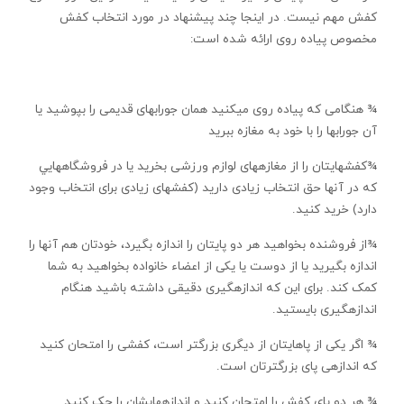
کفش مهم نيست. در اينجا چند پيشنهاد در مورد انتخاب کفش
مخصوص پياده روی ارائه شده است:
¾ هنگامی که پياده روی می­کنيد همان جوراب­های قديمی را بپوشيد يا
آن جوراب­ها را با خود به مغازه ببريد
¾کفش­هايتان را از مغازه­های لوازم ورزشی بخريد يا در فروشگاه­هايي
که در آنها حق انتخاب زيادی داريد (کفش­های زيادی برای انتخاب وجود
دارد) خريد کنيد.
¾از فروشنده بخواهيد هر دو پايتان را اندازه بگيرد، خودتان هم آنها را
اندازه بگيريد يا از دوست يا يکی از اعضاء خانواده بخواهيد به شما
کمک کند. برای اين که اندازه­گيری دقيقی داشته باشيد هنگام
اندازه­گيری بايستيد.
¾ اگر يکی از پاهايتان از ديگری بزرگتر است، کفشی را امتحان کنيد
که اندازه­ی پای بزرگترتان است.
¾ هر دو پای کفش را امتحان کنيد و اندازه­هايشان را چک کنيد.