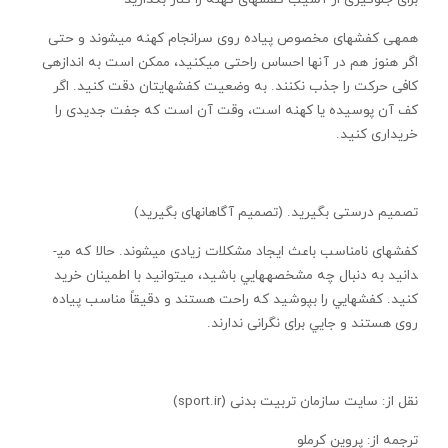
همه­ی کفش­های مخصوص پياده روی سرانجام کهنه می­شوند و حتی
اگر هنوز هم در آنها احساس راحتی می­کنيد، ممکن است به اندازه­ی
کافی حرکت را جذب نکنند. به وضعيت کفش­هايتان دقت کنيد. اگر
کف آن پوسيده يا کهنه است، وقت آن است که جفت جديدی را
خريداری کنيد.
تصميم درستی بگيريد. (تصميم آگاهانه­ای بگيريد)
کفش­های نامناسب باعث ايجاد مشکلات زيادی می­شوند. حالا که می­
دانيد به دنبال چه مشخصه­هايي باشيد، می­توانيد با اطمينان خريد
کنيد. کفش­هايي را بپوشيد که راحت هستند و دقيقاً مناسب پياده
روی هستند و جايي برای نگرانی ندارند.
نقل از: سایت سازمان تربیت بدنی (sport.ir)
ترجمه از: پروين كرملو