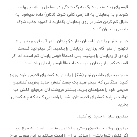
قوس­های زياد منجر به رگ به رگ شدگی در مفاصل و ماهيچه­ها می­
شوند و به پاهايتان به اندازه­ی کافی شوک (تکان) داده نمی­شود. به
دنبال کم کردن فشار بر روی پاهايتان بگذاريد تا کمبود جذب شوک
طبيعی را جبران کنيد.
در مورد نوع پايتان اطمينان نداريد؟ پايتان را در آب فرو بريد و روی
تکه­ای از مقوا گام برداريد. ردپايتان را ببنديد. اگر می­توانيد قسمت
زيادی از ردپايتان را ببينيد، پس احتمالاً قوس پايتان کم است. اما اگر
قسمت کمی از پايتان را ببينيد، احتمالاً قوس پايتان زياد است.
می­توانيد برای داشتن نوع (شکل) پايتان به کفش­های قديمی خود رجوع
کنيد. هنگامی که می­خواهيد يک جفت کفش جديد بخريد، کفش­های
قديمی خود را همراهتان ببريد. بيش­تر فروشندگان حرفه­ای کفش می­
توانند بر پايه کفش­های قديميتان، شما را راهنمايي کنند که چه کفشی
بخريد.
بهترين سايز را خريداری کنيد.
بهترين روش جستجوی راحتی و اندازه­ی مناسب است نه طرح زيبا.
اگر کفش شما پايتان را می­زند، يا آن را اذيت می­کند در اين صورت طرح