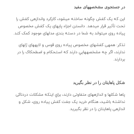
در جستجوی مشخصه­های مفيد
اين که يک کفش چگونه ساخته می­شود، کارکرد واندازه­ی کفش را
تحت تأثير قرار می­دهد. دانستن اجزاء پايه­ای يک کفش مخصوص
پياده روی می­تواند به شما در دسته بندی مدل­های موجود کمک کند.
تذکر: همه­ی کفش­های مخصوص پياده روی قوس و لايه­های ژله­ای
ندارند، اگر چه مشخصه­هايي دارند که استحکام و اصطحکاک را در
بردارند.
شکل پاهايتان را در نظر بگيريد
پاها شکل­ها و اندازه­های متفاوتی دارند، براي اينکه مشکلات دردناکی
نداشته باشيد، هنگام خريد يک جفت کفش پياده روی، شکل و
اندازه­ی پاهايتان را در نظر بگيريد.