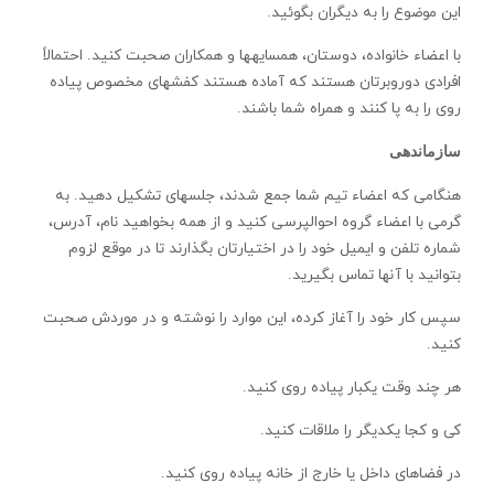
اين موضوع را به ديگران بگوئيد.
با اعضاء خانواده، دوستان، همسايه­ها و همکاران صحبت کنيد. احتمالاً
افرادی دوروبرتان هستند که آماده هستند کفش­های مخصوص پياده
روی را به پا کنند و همراه شما باشند.
سازماندهی
هنگامی که اعضاء تيم شما جمع شدند، جلسه­ای تشکيل دهيد. به
گرمی با اعضاء گروه احوالپرسی کنيد و از همه بخواهيد نام، آدرس،
شماره تلفن و ايميل خود را در اختيارتان بگذارند تا در موقع لزوم
بتوانيد با آن­ها تماس بگيريد.
سپس کار خود را آغاز کرده، اين موارد را نوشته و در موردش صحبت
کنيد.
هر چند وقت يکبار پياده روی کنيد.
کی و کجا يکديگر را ملاقات کنيد.
در فضاهای داخل يا خارج از خانه پياده روی کنيد.