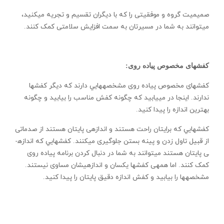
صميميت گروه و موفقيتی را که با ديگران تقسيم و تجريه می­کنيد،
می­توانند به شما در مسيرتان به سمت افزايش سلامتی کمک کنند.
کفش­های مخصوص پياده روی:
کفش­های مخصوص پياده روی مشخصه­هايي دارند که ديگر کفش­ها
ندارند. اينجا در می­يابيد که چگونه کفش مناسب را بيابيد و چگونه
بهترين اندازه را پيدا کنيد.
کفش­هايي که برايتان راحت هستند و اندازه­ی پايتان هستند از صدماتی
از قبيل تاول زدن و پينه بستن جلوگيری می­کنند. کفش­هايي که اندازه­
ی پايتان هستند می­توانند به شما در دنبال کردن برنامه پياده روی
کمک کنند. اما همه­ی کفش­ها يکسان و اندازه­يشان مساوی نيستند.
مشخصه­ها را بيابيد و کفش اندازه دقيق پايتان را پيدا کنيد.