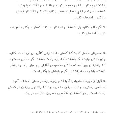
انگشتان پايتان را تکان دهيد. اگر بين بلندترين انگشت پا و ته
كفشحداقل نيم اينچ فاصله نيست ( تقريبآ”عرض انگشتان) سايز
بزرگتر را امتحان كنيد.
¾ اگر بالا يا کناره­های کفشتان اذيتتان می­کند، کفش بزرگتر يا عريض­
تری را امتحان کنيد.
¾ اطمينان حاصل کنيد که کفش به اندازه­ی کافی عريض است. کناره­
های کفش نبايد تنگ باشند بلکه بايد راحت باشند. اگر خانمی هستيد
که پاهايتان پهن است، کفش مخصوص آقايان و پسران را هم در نظر
داشته باشيد، که پاشنه و گوی پايشان بزرگتر است.
¾ قبل از خريد کفش­ها، با آنها قدم بزنيد بايد در همان لحظه با آنها
احساس راحتی کنيد. اطمينان حاصل کنيد که پاشنه­ی پايتان در کفش
راحت است و در کفشتان هنگام پياده روی ليز نمی­خوريد.
برای جلوگيری از آسيب کفش­های کهنه را کنار بگذاريد