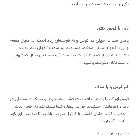
يکی از اين سه دسته زير می­باشد.
پايي با قوس خنثی
پاهای شما نه خيلی کم قوس و نه قوسشان زياد است. به دنبال کفش­
هايي با کف­های ميانی محکم، مستقيم به سمت کف­های نيم قوس­دار
باشيد (منظور از کف، شکل کف پا است.) و همچنين دنبال کفش­هايي
با استحکام متوسط باشيد.
کم قوس يا پا صاف
قوس­های کم يا پاهای صاف باعث فشار ماهيچه­ای و مشکلات مفصلی در
پاها و زانوهايتان می­شوند چرا که پاهای شما نمی­توانند به خوبی بدنتان
را حمايت کنند. دنبال کفشی با کنترل سرعت باشيد تا بتوانيد پای خود
را ثابت نگهداريد.
پاهايي با قوس زياد