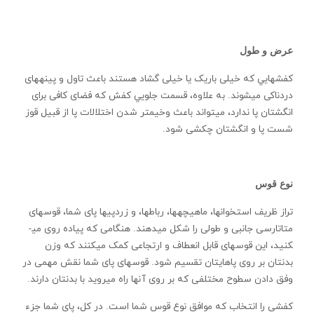
عرض و طول
کفش­هايي که خيلی باريک يا خيلی گشاد هستند باعث تاول و پينه­های
دردناکی می­شوند. به علاوه، قسمت جلويي کفش که فضای کافی برای
انگشتان پا ندارد، می­تواند باعث وخيم­تر شدن اختلالات پا از قبيل قوز
شست پا و انگشتان چکشی شود.
نوع قوس
تراز ظريف استخوان­ها، ماهيچه­ها، رباط­ها، و زردپی­ها پای شما، قوس­های
متاتارسی جانبی و طولی را شکل می­دهند. هنگامی که پياده روی می­
کنيد، اين قوس­های قابل انعطاف و ارتجاعی کمک می­کنند که وزن
بدنتان بر روی پاهايتان تقسيم شود. قوس­های پای شما نقش مهمی در
وفق دادن سطوح مختلفی که بر روی آن­ها راه می­رويد با بدنتان دارند.
کفشی را انتخاب که موافق نوع قوس شما است. در کل، پای شما جزء