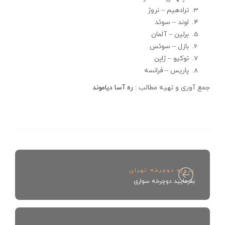
ترادهیم – نروژ
لوند – سوئد
برلین – آلمان
بازل – سوئس
توکیو – ژاپن
پاریس – فرانسه
جمع آوری و تهیه مطالب :
ره آسا دیاموند
پروژه دوچرخه تهران
بفرمایید دوچرخه سواری