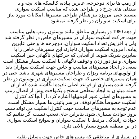
ز رمپ ها برای دوچرخه، عابرین پیاده، کالسکه های بچه و یا
ندلی های چرخ دار طراحی شده که مناسب اسکیت سواری
یستند حتی امروزه نیز هنگام طراحی مسیرها، امکانات مورد نیاز
رای اسکیت سواران در نظر گرفته نمیشود.
از دهه 1980 در بسیاری مناطق مانند بوستون رمپ هایی مناسب
هت حرکت اسکیت سواران در مسیرهای خاص در نظر گرفته شد
لی با افزایش تعداد اسکیت سواران، دوچرخه ها و حتی عابرین
یاده، امروزه اسکیت سواران ناچارند این مسیرهای خاص را با
ایرین شریک شوند. از آنجایی که حرکتهای ناگهانی حین اسکیت
واری و نیز دور زدن و توقف ناگهانی با اسکیت بسیار مشکل است
عی در ایجاد مسیرهای مناسب و خاص جهت اسکیت سواران باید
ز اولویتهای برنامه ریزان و طراحان مسیرهای شهری باشد. حتی در
مان مسیرهای خاصی که جهت اسکیت سواری در بوستون در نظر
رفته شده بسیاری از قواعد اصلی نادیده انگاشته شده که از آن
مله میتوان به ایجاد سطحی سطح و یکنواخت پیش از اتصال رمپ
ه مسیرهای اصلی عبور اتومبیلها اشاره کرد. از آنجا که کنترل
سکیت خصوصاً هنگام توقف در سر پائینی ها بسیار مشکل است،
دم توجه به مسیرهای مناسب جهت کنترل اسکیت می تواند سبب
روز حوادث بسیاری شود. بنابراین جای تعجب نیست اگر بدانیم که
وادث رانندگی مرتبط با اسکیت سواران و سوانح اسکیت سواری
ر این منطقه شیوع بسیار بالایی دارد.
ر بسیاری از مناطقی که مسیرهای خاص جهت وسایل نقلیه