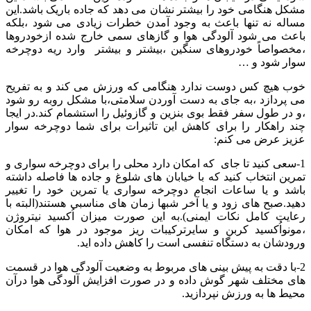
مشکل هنگامی خود را بیشتر نشان می دهد که جاده باریک باشد.این
مساله نه تنها باعث به وجود آمدن خطرات زیادی می شود ،بلکه
باعث می شود آلودگی هوا و گازهای سمی خارج شده ازخودروها
،مخصواصاً خودروهای سنگین ،بیشتر و بیشتر وارد ریه دوچرخه
سوار شود و …
خوب هیچ کس دوست ندارد هنگامی که ورزش می کند و به تفریح
می پردازد ،به جای به دست آوردن سلامتی،با مشکل روبه رو شود
،و در طول سفر فقط بوی بنزین و گازوئیل را استشمام کند.در ایجا
چند راهکار را برای کاهش این تاثیرات برای شما دوچرخه سوار
عزیز عرض می کنم:
1-سعی کنید تا جای که امکان دارد محلی را برای دوچرخه سواری و
تمرین انتخاب کنید که با خیابان های شلوغ و جاده ها فاصله داشته
باشد و یا ساعات انجام دوچرخه سواری یا تمرین خود را تغییر
دهید.صبح های زود و یا آخر شبها زمان های مناسبی هستند(البته با
رعایت کامل نکات ایمنی).به این صورت میزان اُکسید نیتروژن
،مونواُکسید کربن و سایرترکیبات ریز موجود در هوا که امکان
ورودشان به دستگاه تنفسی است را کاهش داده اید.
2-با دقت به پیش بینی های مربوط به وضعیت آلودگی هوا در قسمت
های مختلف شهر گوش داده و در صورت افزایش آلودگی هوا درآن
محیط ها به ورزش نپردازید.