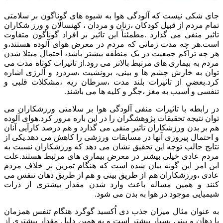
جای شکی نیست که آلودگی هوا به شیوه های گوناگون بر سلامتی
تمام مردم از قبیل کودکان ،زنان و مردان ، کهنسالان و ورز شکاران
تاثیر منفی می گذارد .مطمئناً این تاثیر بر افراد گوناگون متفاوت
است.هر چه مدت زمانی که مردم در معرض هوای آلوده هستند،و
هر چه تراکم جمعیت در یک منطقه بیشتر باشد، احتمال مبتلا شدن
مردم به بیماری های مرتبط بالاتر می رود.از تاثیرات کوتاه مدت می
توان به خارش چشم ها و بینی، برونشیت ،سردرد و آلرژی اشاره
کرد.بعضی از تاثیرات بلند مدت ،سرطان ریه ،مشکلات قلبی و
تنفسی و آسیب به مغز ،جگر و کلیه ها می باشند.
در رابطه با تاثیرات منفی آلودگی هوا بر سلامتی ورزشکاران می
توان نتیجه تحقیقات پژوهشگران را در این باره مرور کرد.هوای آلوده
هم بر بدن ورزشکاران تاثیر منفی می گذارد و هم درصد کارآیی آنان
و احتمال پیروزی آنها در مسابقات ورزشی را کاهش می دهد.یکی از
نتایج جالب توجه این تحقیق نشان می دهد که ورزشکاران نسبت به
مردم عادی خیلی بیشتر در معرض بیماری های مرتبط هستند.علت
این امر این گونه بیان شده است که هنگام تمرین بر خلاف مردم
عادی ،ورزشکاران هم از طریق بینی و هم از طریق دهان تنفس می
کنند و همین مساله باعث وارد شدن مقدار بیشتری از ذرات
شیمیایی موجود در هوا به بدن می شود.
به عنوان مثال میزان جذب دی اُکسید گوگرد هنگام تنفس همزمان
با دهان و بینی بسیار بیشتر است و به همین دلیل مقدار بیشتری از