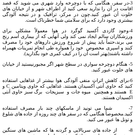
3-در سفر، هنگامی که با دوچرخه وارد شهری می شوید که قصد
اقامت در آن را ندارید سعی کنید از اطراف شهر و از خیابان های
خلوت آن عبور کنید.چون در مرکز، ترافیک و در نتیجه آلودگی
بیشتری وجود دارد که برای سلامتی شما خطرناک است.
4-وجود گازدی اُکسید گوگرد در هوا معمولاً مشکلی برای
ورزشکاران سالم ایجاد نمی کند ولی آنهایی که از بیماری آسم رنج
می برند،حتماً باید پیش از شروع ورزش داروهای خود را مصرف
کنند و اسپری مخصوص خود را همواره طی انجام تمرینات ههمراه
داشته باشند(بهتر است آن را در کیف کمری خود بگذارید).
5- هنگام دوچرخه سواری در سطح شهر اگر مجبورنیستید از خیابان
های خلوت عبور کنید.
6-برای کاهش اثرات منفی آلودگی هوا بیشتر از غذاهایی استفاده
کنید که حاوی آنتی اُکسیدان هستند. غذاهایی که حاوی ویتامین C و
E هستند و همچنین میوه جات و سبزیجات برگ سبز حاوی آنتی
اکسیدان هستند.
7- شما می تونید از ماسکهای چند بار مصرف استفاده
کنید.مخصوصاً هنگامی که در سفر های چند روزه از جاده های شلوغ
و تونل ها عبور می کنید.
8- از جاده های سربالایی و گردنه ها که ماشین های سنگین