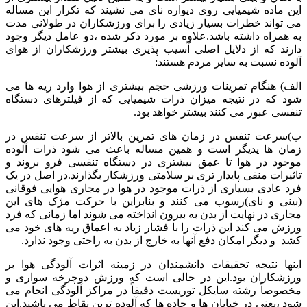
این ماده شیمیایی روی دیواره نای می نشیند که تکرار این مساله
می تواند خطرات بسیار زیادی را برای ورزشکاران در طولانی مدت
به همراه داشته باشد.علاوه بر مورد ذکر شده ،دو عامل دیگر وجود
دارند که از دلایل اصلی آسیب پذیری بیشتر ورزشکاران از هوای
آلوده نسبت به سایر مردم هستند:
الف) هنگام تمرینات ورزشی حجم بیشتری از هوا وارد ریه ها می
شود که در نتیجه میزان ذرات شیمیایی که از فیلترهای دستگاه
تنفسی عبور می کنند بیشتر خواهد بود.
ب)سرعت تنفس در زمان های تمرین بالاتر از سرعت تنفس در
زمان ها یدیگر است و همین مساله باعث می شود ذرات آلوده
موجود در هوا تا عمق بیشتری در دستگاه تنفسی فرو بروند و
تاثیرات منفی پایدار تری بر سلامتی ورزشکار بگذارند.در اصل در یک
فرد عادی بسیاری از ذرات موجود در هوا در مجاری هوایی فوقانی
(بینی و نای)رسوب می کنند و بنابراین با حرکت مژک های این
مجاری در نهایت از بدن به بیرون انداخته می شوند اما زمانی که فرد
ورزش می کند این ذرات را با فشار زیاد به اعماق ریه های خود می
کشد و دیگر امکان دفع آنها به خارج از بدن به راحتی وجود ندارد.
اینها نتیجه تحقیقات دانشمندان در زمینه اثرات آلودگی هوا بر
ورزشکاران بود.این در حالی است که ورزش دوچرخه سواری و
مخصوصاً رشته سایکل توریست دقیقاً در مراکز آلودگی انجام می
شود ،یعنی در خیابان ها و جاده ها که آلوده ترین نقاط می باشند.این