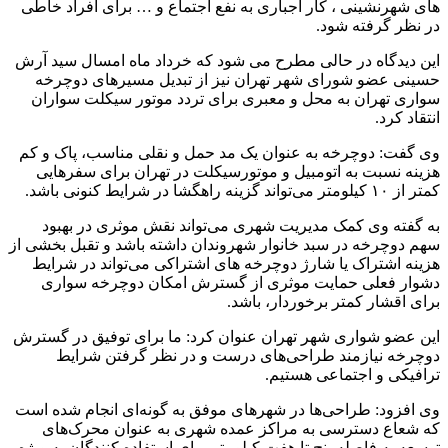
های شهرنشینی ، کار اجباری به نفع اجتماع و … برای افراد خاطی
در نظر گرفته شود.
این دیدگاه در حالی مطرح می شود که خرداد ماه امسال سید آرش
حسینی عضو شورای شهر تهران نیز از تبدیل مسیرهای دوچرخه
سواری تهران به محل و معبری برای تردد موتور سیکلت‌ سواران
انتقاد کرد.
وی گفت: دوچرخه به عنوان یک مد حمل و نقلی مناسب، پاک و کم‌
هزینه نسبت به اتومبیل و موتورسیکلت در تهران برای سفرهایی
کمتر از ۱۰ کیلومتر می‌تواند گزینه راهگشا در شرایط کنونی باشد.
به گفته وی کمک مدیریت شهری می‌تواند نقش موثری در بهبود
سهم دوچرخه در سبد خانوار شهروندان داشته باشد و تقبل بخشی از
هزینه اشتراک یا شارژ دوچرخه‌ های اشتراکی می‌تواند در شرایط
دشوار فعلی حمایت موثری از گسترش امکان دوچرخه‌ سواری
برای اقشار کمتر برخوردار، باشد.
این عضو شواری شهر تهران عنوان کرد: ما برای توفیق در گسترش
دوچرخه نیازمند طراحی‌های درست و در نظر گرفتن شرایط
ترافیکی و اجتماعی هستیم.
وی افزود: طراحی‌ها در شهرهای موفق به گونه‌ای انجام شده است
که شعاع دسترسی به مراکز عمده شهری به عنوان محرک‌های
توسعه به فاصله پنج تا هفت کیلومتر برای استفاده‌ کنندگان به ویژه