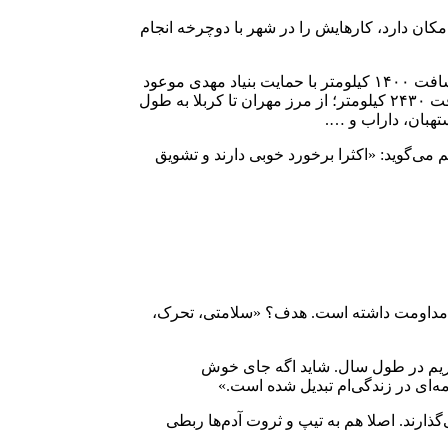
ه امکان دارد، کارهایش را در شهر با دوچرخه انجام
شمسی چند سفر طولانی هم با دوچرخه داشته است: سفر اول کیش – گراش، به مسافت ۲۹۵ کیلومتر؛ سفر دوم از گراش به جمران به مسافت ۱۴۰۰ کیلومتر با حمایت بنیاد مهدی موعود
(عج) و باشگاه فرهنگی ورزشی گراش جوان؛ سفر سوم شیراز – تهران به مناسبت سالروز رحلت امام خمینی (ره)؛ گراش – مشهد به مسافت ۲۴۳۰ کیلومتر؛ از مرز مهران تا کربلا به طول
‌گوید: «اکثرا برخورد خوبی دارند و تشویق
ی‌اش مداومت داشته است. هدف؟ «سلامتی، تحرک،
اریم در طول سال. شاید اگه جای خوش
ه‌ای در زندگی‌ام تبدیل شده است.»
ذارند. اصلا هم به تیپ و ثروت آدم‌ها ربطی