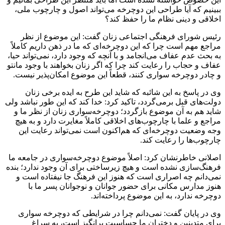
ببینیم که آیا طراحی این دوچرخه می‌تواند اصول و چارچوب ملی،
اخلاقی و دینی نظام ما را حفظ کند؟
رئیس شورای فرهنگی اجتماعی زنان گفت: این موضوع از نظر
مراجع مهم است چرا که این دوچرخه‌ای که ما در ذهن داریم کاملاً
به بحث عدم عفاف می‌انجامد و با آنچه که وجود دارد، نمی‌تواند حیا،
عفاف و حجاب را رعایت کند چرا که اگر زنان بخواهند با وجود مانتو
و چادر دوچرخه سواری کنند، قطعاً این موضوع امکان‌پذیر نیست.
وی در پاسخ به این شائبه که شاید این طرح به ایده برخی زنان
دولت‌های قبل برمی‌گردد، تاکید کرد: خدا کند که این طور نباشد ولی
شاید هم به آن موضوع بازگردد؛ دوچرخه‌سواری زنان از نظر ما و
مراجع و علما با چارچوب‌های اخلاقی کاملاً مغایرت دارد و به هیچ
وجه وضعیت دوچرخه‌ای که هم‌اکنون است نمی‌تواند رعایت این
چارچوب‌ها را رعایت کند.
اصلانی خاطرنشان کرد: اصلاً موضوع دوچرخه‌سواری در جامعه ما
فرهنگ‌سازی نشده است و هیچ زیرساختی برای آن وجود ندارد؛ بنده
نمی‌دانم چه اصراری است که هنوز این فرهنگ جا نیفتاده است و
هنوز مدارس مکانی برای حضور جوانان و نوجوانان پسر ما با
دوچرخه ندارد، به این موضوع پرداخته‌اند.
وی در پایان گفت: نمی‌دانم چرا در شرایطی که دوچرخه سواری
برای متدینین و دختران ما حساسیت برانگیز است، به سراغ