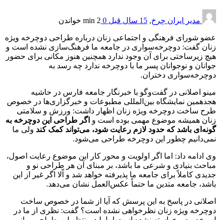
مدیر ایران چرخ
,
15 سال قبل
0
2 min
خواندن
عضو شورای فرهنگی و اجتماعی زنان درباره طراحی دوچرخه ویژه
زنان گفت: دوچرخه‌سواری در جامعه ما فرهنگ‌سازی نشده است و
هیچ زیرساختی برای آن وجود ندارد همچنین هنوز مکانی برای حضور
جوانان و نوجوانان پسر ما با دوچرخه ندارد چه رسد به
دوچرخه‌سواری دختران.
مینو اصلانی در گفت‌وگو با خبرنگار جامعه فارس در حاشیه
هجدهمین نمایشگاه بین‌المللی مطبوعات و خبرگزاری‌ها در خصوص
طرح ساخت دوچرخه ویژه زنان اظهار داشت: ورزش و سلامتی
زنان همیشه موضوع مهمی بوده است و
اگر طراحی این دوچرخه به
گونه‌ای باشد که حدود لازم رعایت شود، می‌تواند کمک کند
ولی ما
نمی‌دانیم چطور این دوچرخه طراحی می‌شود.
وی ادامه داد: اما اگر اولویت و محور کار این موضوع رعایت اصول،
مباحث بنیادی و شرعی ما باشد، بر مبنای آن هر طراحی نو و
جدیدی کاملاً برای جامعه ما پذیرفته خواهد شد و اّلا اگر غیر از این
باشد، جامعه متدین ما حتماً عکس‌العمل نشان می‌دهد.
اصلانی در پاسخ به این پرسش که آیا از شما در خصوص ساخت
دوچرخه ویژه زنان نظرخواهی نشده است؟ گفت: نظری از ما در
این خصوص خواسته نشده است اما باید منتظر این طراحی بمانیم و