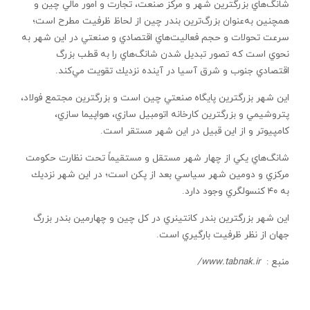
شانگ‌هاي بزرگترين شهر و مركز صنعت، تجارت و امور مالي چين و
همچنين به‌عنوان بزرگ‌ترين بندر چين از لحاظ ظرفيت مطرح است؛
سرعت تحولات و حجم فعاليت‌هاي اقتصادي و صنعتي در اين شهر به
نحوي است كه تصور تبديل شدن شانگ‌هاي را به قطب بزرگ
اقتصادي جنوب و شرق آسيا در آينده نزديك تقويت مي‌كند.
اين شهر بزرگترين پايگاه صنعتي چين است و بزرگترين مجتمع فولاد،
پتروشيمي و بزرگترين كارخانه اتومبيل سازي‌، هواپيما سازي،
كامپيوتر و از اين قبيل در اين شهر مستقر است.
شانگ‌هاي يكي از چهار شهر مستقل و مستقيماً تحت نظارت حكومت
مركزي و دومين شهر سياسي بعد از پكن است؛ در اين شهر نزديك
به ۴۰ كنسولگري وجود دارد.
اين شهر بزرگترين بندر كانتينري در كل چين و چهارمين بندر بزرگ
جهان از نظر ظرفيت بارگيري است.
منبع :
www.tabnak.ir/