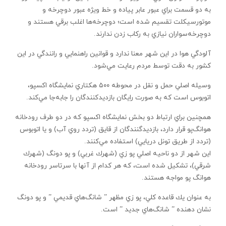
به دو قسمت براي عبور عابر پياده و خط ويژه عبور دوچرخه و
موتورسيكلت تقسيم شده است؛ دوچرخه‌ها اغلب برقي هستند و
‌دوچرخه‌سواران نيازي به ركاب زدن ندارند.
آلودگي هوا در اين شهر معنا ندارد و قوانين راهنمايي و رانندگي در اين
كشور به دقت توسط مردم رعايت مي‌شود.
وسيله اصلي حمل و نقل در محوطه ۵۰۰ هكتاري نمايشگاه اكسپو،
اتوبوس است كه به صورت رايگان بازديدكنندگان را جابه‌جا مي‌كند.
همچنين براي ارتباط دو بخش نمايشگاه اكسپو كه در دو طرف رودخانه
هوانگ‌پو قرار دارد، بازديدگنندگان از قايق (تردد روي آب) و يا اتوبوس
(تردد از طريق تونل دريايي) استفاده مي‌كنند.
اين شهر از دو ناحيه اصلي پو زي (شهرك غربي) و پو دونگ (شهرك
شرقي)، تشكيل شده است، كه هر كدام از آنها با سرتاسر رودخانه
هوانگ پو مواجه هستند.
به عنوان يك قاعده كلي، پو زي مظهر ” شانگ‌هاي قديمي ” و پو دونگ
نشان دهنده ” شانگ‌هاي جديد ” است.