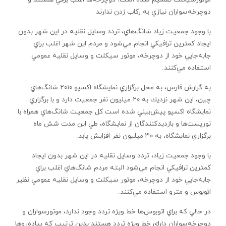
‌دوچرخه‌سواران نيازي به ركاب زدن ندارند
با وجود جمعيت زياد شانگ‌هاي، ‌تردد وسايل نقليه در اين شهر بدون
ايجاد كمترين ترافيكي انجام مي‌شود و مردم اين شهر اغلب براي
جابه‌جايي خود از دوچرخه، موتور سيكلت و وسايل نقليه عمومي
‌استفاده مي‌كنند.
به گزارش فارس، به محل برگزاري نمايشگاه اكسپو ۲۰۱۰ شانگ‌هاي
چين، اين شهر نزديك به ۲۰ ميليون نفر جمعيت دارد و با برگزاري
نمايشگاه اكسپو پيش‌بيني شده است كل جمعيت شانگ‌هاي همراه با
توريست‌ها و بازديدكنندگان از نمايشگاه، طي اين مدت شش ماه
برگزاري نمايشگاه، به ۳۰ ميليون نفر افزايش يابد.
با وجود جمعيت زياد، ‌تردد وسايل نقليه در اين شهر بدون ايجاد
كمترين ترافيكي انجام مي‌شود البته مردم شانگ‌هاي اغلب براي
جابه‌جايي خود از دوچرخه، موتور سيكلت و وسايل نقليه عمومي نظير
اتوبوس و مترو استفاده مي‌كنند.
در حالي كه براي اتوبوس‌ها خط ويژه‌ تردد وجود ندارد، موتورسواران و
دوچرخه‌سواران داراي خط ويژه تردد هستند بدين ترتيب كه پياده‌روها