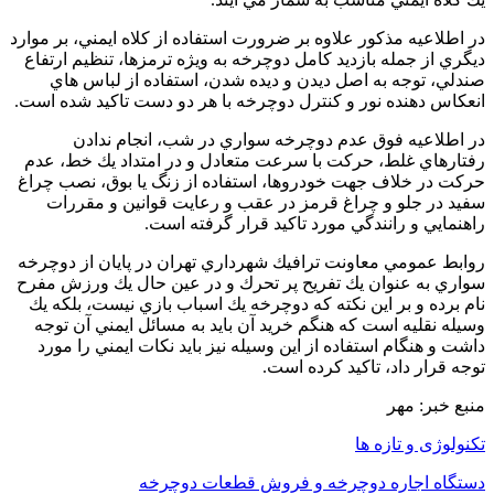
در اطلاعيه مذكور علاوه بر ضرورت استفاده از كلاه ايمني، بر موارد
ديگري از جمله بازديد كامل دوچرخه به ويژه ترمزها، تنظيم ارتفاع
صندلي، توجه به اصل ديدن و ديده شدن، استفاده از لباس هاي
انعكاس دهنده نور و كنترل دوچرخه با هر دو دست تاكيد شده است.
در اطلاعيه فوق عدم دوچرخه سواري در شب، انجام ندادن
رفتارهاي غلط، حركت با سرعت متعادل و در امتداد يك خط، عدم
حركت در خلاف جهت خودروها، استفاده از زنگ يا بوق، نصب چراغ
سفيد در جلو و چراغ قرمز در عقب و رعايت قوانين و مقررات
راهنمايي و رانندگي مورد تاكيد قرار گرفته است.
روابط عمومي معاونت ترافيك شهرداري تهران در پايان از دوچرخه
سواري به عنوان يك تفريح پر تحرك و در عين حال يك ورزش مفرح
نام برده و بر اين نكته كه دوچرخه يك اسباب بازي نيست، بلكه يك
وسيله نقليه است كه هنگم خريد آن بايد به مسائل ايمني آن توجه
داشت و هنگام استفاده از اين وسيله نيز بايد نكات ايمني را مورد
توجه قرار داد، تاكيد كرده است.
منبع خبر: مهر
تکنولوژی و تازه ها
دستگاه اجاره دوچرخه و فروش قطعات دوچرخه