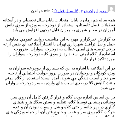
مدیر ایران چرخ
,
16 سال قبل
0
2 min
خواندن
همه ساله هم زمان با پايان امتحانات پايان سال تحصيلي و در آستانه
تعطيلات فصل تابستان، استفاده از دوچرخه به ويژه از سوي دانش
آموزان در معابر شهري به ميزان قابل توجهي افزايش مي يابد.
به گزارش خبرگزاري مهر، به اين مناسبت روابط عمومي معاونت
حمل و نقل ترافيك شهرداري تهران با انتشار اطلاعيه اي ضمن ارائه
برخي توصيه هاي ايمني خطاب به دوچرخه سواران، ضرورت
استفاده از كلاه ايمني استاندارد از سوي كليه دوچرخه سواران را
مورد تاكيد قرار داد.
در اين اطلاعيه با اشاره به اين كه بسياري از دوچرخه سواران به
ويژه كودكان و نوجوانان در صورت بروز حوادث احتمالي از ناحيه
سر دچار آسيب ديدگي مي شوند، آمده است: استفاده از كلاه ايمني
باعث كاهش 85 درصدي آسيب هاي وارده به سر دوچرخه سواران
مي شود.
بر اين اساس اندازه بودن كلاه و قرار گرفتن كامل آن روي سر،
پوشاندن پيشاني توسط كلاه، تنظيم و بستن سگك ها و بندهاي
كناري در زير چانه، راحتي كلاه و شل و سفت نبودن آن و عدم
حركت كلاه روي سر و عقب و جلو نرفتن آن، از جمله ويژگي هاي
يك كلاه ايمني مناسب به شمار مي آيند.