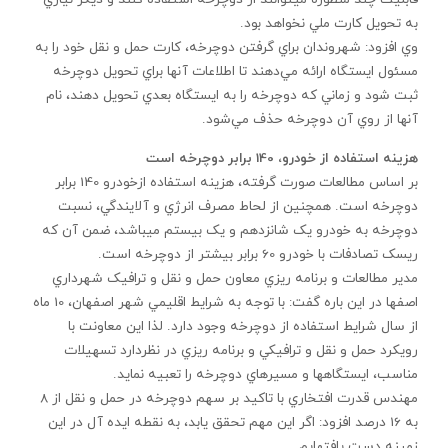
به تحويل کارت ملي نخواهد بود.
وي افزود: شهروندان براي گرفتن دوچرخه، كارت حمل و نقل خود را به
مسئول ايستگاه ارائه مي‌دهند تا اطلاعات آنها براي تحويل دوچرخه
ثبت شود و زماني كه دوچرخه را به ايستگاه بعدي تحويل دهند، نام
آنها از روي آن دوچرخه حذف مي‌شود.
هزينه استفاده از خودرو، 140 برابر دوچرخه است
بر اساس مطالعات صورت گرفته، هزينه استفاده ازخودرو 140 برابر
دوچرخه است. همچنين از لحاط مصرف انرژي و آلايندگي، نسبت
دوچرخه به خودرو يک شانزدهم و يک بيستم مي‏باشد، ضمن آن که
ريسک تصادفات با خودرو 60 برابر بيشتر از دوچرخه است.
مدير مطالعات و برنامه ريزي معاون حمل و نقل و ترافيک شهرداري
اصفها در اين باره گفت: با توجه به شرايط اقليمي شهر اصفهان، 10 ماه
از سال شرايط استفاده از دوچرخه وجود دارد. لذا اين معاونت با
رويکرد حمل و نقل و ترافيکي و برنامه ريزي در نظردارد تسهيلات
مناسب، ايستگاه‏ها و مسيرهاي دوچرخه را تعبيه نمايد.
مهندس قدرت افتخاري با تاکيد بر سهم دوچرخه در حمل و نقل از 8
به 16 درصد افزود: اگر اين مهم تحقق يابد، به نقطه ايده آل در اين
زمينه دست يافته‏ايم.