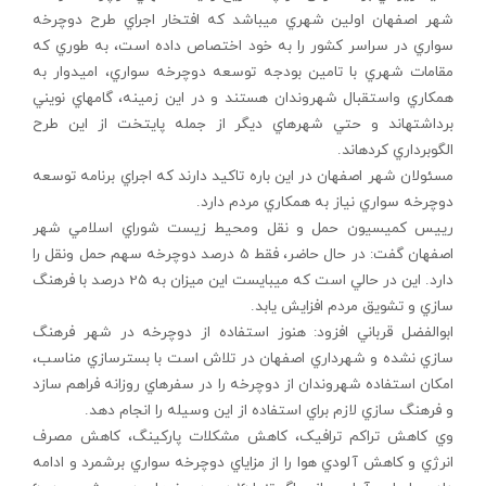
شهر اصفهان اولين شهري مي‏باشد که افتخار اجراي طرح دوچرخه
سواري در سراسر کشور را به خود اختصاص داده است، به طوري که
مقامات شهري با تامين بودجه توسعه دوچرخه سواري، اميدوار به
همكاري واستقبال شهروندان هستند و در اين زمينه، گام‏هاي نويني
برداشته‏اند و حتي شهرهاي ديگر از جمله پايتخت از اين طرح
الگوبرداري کرده‏اند.
مسئولان شهر اصفهان در اين باره تاکيد دارند که اجراي برنامه توسعه
دوچرخه سواري نياز به همكاري مردم دارد.
رييس کميسيون حمل و نقل ومحيط زيست شوراي اسلامي شهر
اصفهان گفت: در حال حاضر، فقط 5 درصد دوچرخه سهم حمل ونقل را
دارد. اين در حالي است که مي‏بايست اين ميزان به 25 درصد با فرهنگ
سازي و تشويق مردم افزايش يابد.
ابوالفضل قرباني افزود: هنوز استفاده از دوچرخه در شهر فرهنگ
سازي نشده و شهرداري اصفهان در تلاش است با بسترسازي مناسب،
امکان استفاده شهروندان از دوچرخه را در سفرهاي روزانه فراهم سازد
و فرهنگ سازي لازم براي استفاده از اين وسيله را انجام دهد.
وي کاهش تراکم ترافيک، کاهش مشکلات پارکينگ، کاهش مصرف
انرژي و کاهش آلودي هوا را از مزاياي دوچرخه سواري برشمرد و ادامه