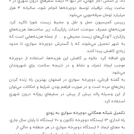
داد: بر اساس آمار جهاني، اگر تنها 16 درصد سفرهاي درون شهري در 6
ساعت پيك ترافيك توسط دوچرخه‌ها انجام شود، ساليانه 4 هزار
ميليارد تومان صرفه‌جويي مي‌شود.
رييس کميسيون حمل و نقل و محيط زيست شورا تاکيد کرد:
هزينه‌هاي مصرف سوخت، احداث پاركينگ، زير ساخت‌ها، هزينه‌هاي
پاركبان، آلودگي‌هاي زيست محيطي و … از جمله هزينه‌هايي است كه
به شهر تحميل مي‌شوند كه با گسترش دوچرخه سواري، تا حدود
زيادي كاهش پيدا كنند.
وي اضافه کرد: علاوه بر كاهش اين هزينه‌ها، استفاده از دوچرخه
موجب ايجاد تحرك و نشاط و در نتيجه سلامت براي شهروندان
مي‌شود.
به گفته قرباني، دوچرخه سواري در اصفهان بهترين راه زنده كردن
زمان‌هاي مرده است و در صورت فراهم بودن شرايط و امكانات مي‌توان
از اين وسيله پاك بيش از پيش در سفرهاي روزانه درون شهري
استفاده كرد.
تكميل شبكه همگاني دوچرخه سواري به زودي
راه اندازي 13 ايستگاه دوچرخه تاکنون و 70 ايستگاه تا پايان سال جاري
به معناي ايجاد 6 ايستگاه دوچرخه سواري در هر منطقه و حاکي از