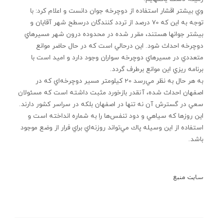
وي بيشتر اقشار استفاده از دوچرخه جوان دانست و اعلام کرد: با
توجه به اين که 70 درصد از تردد کنندگان درسطح شهر آقايان و
بيشتر جوان‏ها هستند، مقرر شده در محدوده درون شهر مسيرهاي
دوچرخه احداث شود. اين درحالي است که در حال حاضر موانع
متعددي در مسيرهاي دوچرخه سواران وجود دارد و اميد است با
برنامه ريزي اين موانع برطرف گردد.
به هر حال به نظر مي‌رسد 20 كيلومتر مسير دوچرخه‌اي كه در
اصفهان احداث شده، آنقدر بازخورد مثبت داشته است كه مسئولان
سعي در گسترش آن نه تنها در اصفهان بلكه در سراسر كشور دارند.
اين روزها كه سياهي و دود تنفس‌ها را به شماره انداخته است و
استفاده از اين وسيله پاك مي‌تواند روزنه‌اي براي فرار از وضع موجود
باشد.
سايت منبع