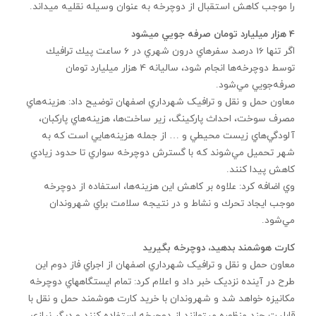
را موجب کاهش استقبال از دوچرخه به عنوان وسيله نقليه مي‏داند.
4
هزار ميليارد تومان صرفه جويي مي‏شود
اگر تنها 16 درصد سفرهاي درون شهري در 6 ساعت پيك ترافيك
توسط دوچرخه‌ها انجام شود، ساليانه 4 هزار ميليارد تومان
صرفه‌جويي مي‌شود.
معاون حمل و نقل و ترافيک شهرداري اصفهان توضيح داد: هزينه‌هاي
مصرف سوخت، احداث پاركينگ، زير ساخت‌ها، هزينه‌هاي پاركبان،
آلودگي‌هاي زيست محيطي و … از جمله هزينه‌هايي است كه به
شهر تحميل مي‌شوند كه با گسترش دوچرخه سواري تا حدود زيادي
كاهش پيدا كنند.
وي اضافه کرد: علاوه بر كاهش اين هزينه‌ها، استفاده از دوچرخه
موجب ايجاد تحرك و نشاط و در نتيجه سلامت براي شهروندان
مي‌شود.
كارت هوشمند بدهيد، دوچرخه بگيريد
معاون حمل و نقل و ترافيک شهرداري اصفهان از اجراي فاز دوم اين
طرح در آينده نزديک خبر داد و اعلام کرد: تمام ايستگاه‏هاي دوچرخه
مکانيزه خواهد شد و شهروندان با خريد کارت هوشمند حمل و نقل با
قابليت چند منظوره مي‏توانند از دوچرخه استفاده کنند و ديگر نيازي