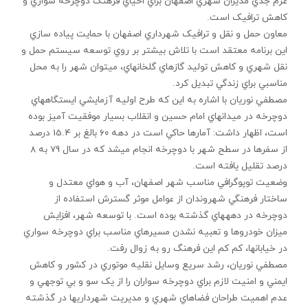
عزم جدي مديران شهري اصفهان براي احياي فرهنگ دوچرخه سواري و
کاهش ترافيک است.
معاون حمل و نقل و ترافيک شهرداري اصفهان با حمايت پياده سازي
اين برنامه معتقد است با تلاش بيشتر بر روي توسعه سيستم حمل و
نقل شهري و كاهش توليد گازهاي گلخانه‏اي، مي‏توان شهر را به محل
مناسبي براي زندگي تبديل كرد.
مصطفي نوريان با اشاره به اين که طرح اوليه آزمايشي ايستگاه‏هاي
دوچرخه در ميدان‏هاي امام حسين و انقلاب بسيار موفقيت آميز بوده
است، اظهار داشت: آمارها حاکي است در دهه ۶۰ بالغ بر 15.4 درصد
از سفرها در سطح شهر با دوچرخه انجام مي‏شد كه در سال 79 به 8
درصد تقليل يافته است.
وضعيت توپوگرافي مناسب شهر اصفهان، آب و هواي معتدل و
ساختار فرهنگي شهروندان از عوامل موثر گسترش استفاده از
دوچرخه در دهه‏هاي گذشته بوده است. با توسعه شهر، افزايش
ميزان خودروها و تعبيه نشدن مسيرهاي مناسب براي دوچرخه سواري
در خيابان‏ها، کم کم اين فرهنگ رو به زوال رفت.
مصطفي نوريان، رشد سريع وسايل نقليه موتوري در کشور و کاهش
ايمني و امنيت لازم براي دوچرخه سواران را از يک سو و بي توجهي و
عدم اهميت طراحان فضاهاي شهري و مديريت شهرداري‏ها در گذشته