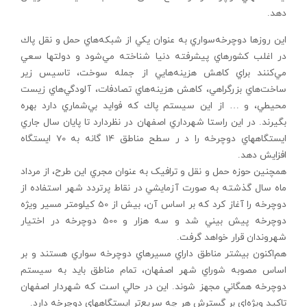
دهد.
اين روزها دوچرخه‌سواري به عنوان يكي از شبكه‌هاي حمل و نقل پاك
در اغلب كشورهاي پيشرفته دنيا شناخته مي‌شود و دولت‏ها سعي
مي‌كنند براي كاهش هزينه‌هايي از جمله سوخت، تاسيس زير
ساخت‌هاي بزرگراهي، كاهش هزينه‌هاي تصادفات، آلودگي‌هاي زيست
محيطي، و … از اين سيستم پاك كه فوايد بي‌شماري دارد بهره‌
بگيرند. در اين راستا شهرداري اصفهان در نظردارد تا پايان سال جاري
ايستگاه‏هاي دوچرخه را د ر سطح مناطق 14 گانه به 70 ايستگاه
افزايش دهد.
همچنين حوزه حمل و نقل و ترافيک به عنوان مجري اين طرح، از مرداد
ماه سال گذشته به صورت آزمايشي در نقاط پرتردد شهر استفاده از
دوچرخه را آغاز كرد كه بر اساس آن، بيش از 50 كيلومتر مسير ويژه
دوچرخه پيش بيني شد و سه هزار و 500 دوچرخه در اختيار
شهروندان قرار خواهد گرفت.
هم‌اكنون بيشتر مناطق داراي مسيرهاي دوچرخه سواري هستند و بر
اساس مصوبه شوراي شهر اصفهان، تمام مناطق بايد به سيستم
دوچرخه همگاني مجهز شوند. اين در حالي است که شهردار اصفهان
تاكيد ويژه‌اي بر گسترش هر چه سريع‌تر ايستگاه‏هاي دوچرخه دارد.