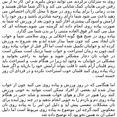
روی به منزلتان برگردید می توانید دوش بگیرید و این کار به از بین
رفتن چربی هایتان کمک شایانی می کند و یا اگر شما شاغل هستید و
مدت زمانی را برای پیاده روی در صبح تا محل کارتان اختصاص می
دهید باعث می شود شما دارای روحیه شادتری باشید و رور خود را با
آرامش و آسودگی بیشتری آغاز کنید و چون بعد از ورزش که شما به
صورت پیاده روی انجام داده اید گرسنه می شوید،صبحانه ای که
میل می کنید اثر فوق العاده مثبتی را بر بدن شما می گذارد.
پیاده روی در صبح هیچ گونه اختلالی بر روی سلامتی شما و خواب
تان ایجاد نمی کند چون شما بیدار شده اید،و بعد شروع به ورزش
کرده اید و خوابتان تکمیل شده است اما اگر قبل از خواب پیاده روی
کنید،چون به زمان استراحت و خواب شما نزدیک است ممکن است
در خواب تان دچار مشکلی شوید و نتوانید به راحتی بخوابید و
مشکلی در خوابتان به وجود آید.زیرا در هنگام شب و استراحت باید
ریتم قلبتان آرام باشد تا قلب بتواند آرامش خود را بازیابد و اگر شما
زیاد پیاده روی کنید قلبتان خوب استراحت نکرده و در فردای آن روز
خسته است .
اما هنگامی که در روز ورزش و پیاده روی می کنید چون از خواب
بیدار شده اید بعضی از افراد ممکن است نتوانند به خوبی ورزش
کنند زیرا هنوز در حال و هوای خواب هستند و شاید حتی در هنگام
پیاده روی دم و بازدم را به خوبی انجام ندهید و در چند روز آینده برای
تان مشکلات تنفسی پیش آید و دلیل این امر را به پیاده روی تان
معکوس کنید،گرچه این موضوع به پیاده روی مربوط است اما دلیل
اصلی آن به همین نحو بود که توضیح داده شد