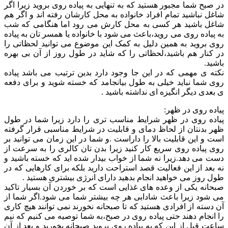
در صبح شما مجبور هستید که به تنهایی به پیاده روی بروید زیرا اگر
شاغل نباشید تمام افراد خانواده به محل کارشان رفته اند و اگر هم
شاغل باشید هر کسی به محل کارش می رود اما هنگامی که شب
به پیاده روی می روید،باعث می شود با خانواده یا همسر تان به پیاده
روی بروید به همین دلیل به کمک این موضوع می توانید لحظاتی را
در کنار هم باشید،لحظاتی را که شاید در طول روز از آن بی بهره
باشید.
نکته ی مهمی که در این جا وجود دارد بدین ترتیب می باشد پیاده
روی شما نباید خیلی به طول بیانجامد که خسته شوید و برای دفعه
ی بعدی دیگر انگیزه ای نداشته باشید .
پیاده روی در ظهر:
پیاده روی در ظهر شرایط مناسب تری را دارد زیرا شما در طول
ظهر بدنتان از لحاظ دمای و قابلیت در شرایط مناسبی قرار گرفته
است و این قابلیت بالا را داراست .و شما در این زمان می توانید بر
روی پیاده روی سریع کار کنید زیرا بدن تان کالری را به سرعت از
دست می دهد.زیرا نه شما از خواب بیدار شده اید که خسته باشید و
نه بعد از این فعالیت قصد استراحت دارید بلکه برای کارهایی که در
طول روز می خواهید انجام بدهید دارای انرژی بیشتری هستید .
صبحانه یکی از وعده های غذایی است که بر خوردن آن بسیار تاکید
می شود زیرا باعث شادابی هر چه بیشتر شما می شود.اگر شما از
آن دسته از افرادی هستید که تا صبحانه نخورند نمی توانند هیچ کاری
را انجام دهند حتی پیاده روی در صبح،به شما توصیه می کنیم که نیم
ساعت قبل از این که به پیاده روی بروید صبحانه بخورید و بعد از آن