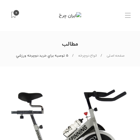
0
مطالب
صفحه اصلی
انواع دوچرخه
5 توصيه براي خريد دوچرخه ورزشي