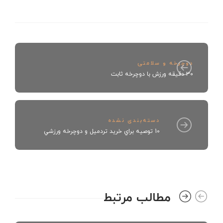
دوچرخه و سلامتی
۳۰ دقیقه ورزش با دوچرخه ثابت
دسته‌بندی نشده
10 توصيه براي خريد تردميل و دوچرخه ورزشي
مطالب مرتبط