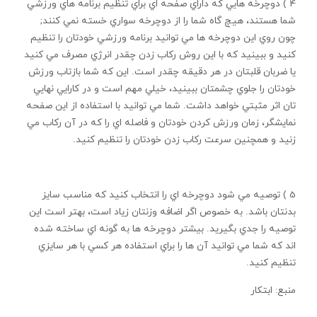
4 ) دوچرخه هايي که داراي صفحه اي براي تنظيم برنامه هاي ورزشي
شما هستند، هيچ گاه شما را از دوچرخه سواري خسته نمي کنند;
چون روي اين دوچرخه ها مي توانيد برنامه ورزشي خودتان را تنظيم
کنيد و ببينيد که با اين روش رکاب زدن چقدر انرژي مصرف مي کنيد
يا ضربان قلبتان در هر دقيقه چقدر است. اين که شما بازتاب ورزش
خودتان را جلوي چشمتان ببينيد، خيلي مهم است و در کارايي نهايي
تان اثر مثبتي خواهد داشت. شما مي توانيد با استفاده از اين صفحه
نمايشگر، زمان ورزش کردن خودتان و فاصله اي را که در آن رکاب مي
زنيد و همچنين سرعت رکاب زدن خودتان را تنظيم کنيد.
5 ) توصيه مي شود دوچرخه اي را انتخاب کنيد که مناسب سايز
بدنتان باشد. به خصوص اگر اضافه وزنتان زياد است، بهتر است اين
توصيه را جدي بگيريد. بيشتر دوچرخه ها به گونه اي ساخته شده
اند که شما مي توانيد آن ها را براي استفاده هر کسي با هر سايزي
تنظيم کنيد.
منبع: ابتكار