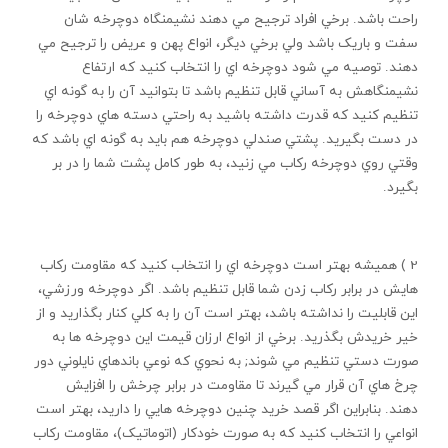
راحت باشد. برخي افراد ترجيح مي دهند نشيمنگاه دوچرخه شان
سفت و باريک باشد ولي برخي ديگر، انواع پهن و عريض را ترجيح مي
دهند. توصيه مي شود دوچرخه اي را انتخاب کنيد که ارتفاع
نشيمنگاهش به آساني قابل تنظيم باشد تا بتوانيد آن را به گونه اي
تنظيم کنيد که قدرت داشته باشيد به راحتي دسته هاي دوچرخه را
در دست بگيريد. پشتي صندلي دوچرخه هم بايد به گونه اي باشد که
وقتي روي دوچرخه رکاب مي زنيد، به طور کامل پشت شما را در بر
بگيرد.
2 ) هميشه بهتر است دوچرخه اي را انتخاب کنيد که مقاومت رکاب
هايش در برابر رکاب زدن شما قابل تنظيم باشد. اگر دوچرخه ورزشي،
اين قابليت را نداشته باشد، بهتر است آن را به کلي کنار بگذاريد و از
خير خريدش بگذريد. برخي از انواع ارزان قيمت اين دوچرخه ها به
صورت دستي تنظيم مي شوند; به نحوي که نوعي باندهاي نايلوني دور
چرخ هاي آن قرار مي گيرند تا مقاومت در برابر چرخش را افزايش
دهند. بنابراين اگر قصد خريد چنين دوچرخه هايي را داريد، بهتر است
انواعي را انتخاب کنيد که به صورت خودکار (اتوماتيک)، مقاومت رکاب