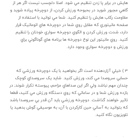
هايش در برابر پا زدن تنظيم مي شود. اصلا دلچسب نيست اگر هر از
گاهي مجبور شويد در بحبوحه ورزش کردن، از دوچرخه پياده شويد و
مقاومت رکاب هايش را تنظيم کنيد. شما مي توانيد با استفاده از
صفحه مانيتوري که مقابل روي شما در دوچرخه هاي اتوماتيک قرار
دارد، شدت ورزش کردن و الگوي دوچرخه سواري خودتان را تنظيم
کنيد. روي مانيتور اين نوع دوچرخه ها برنامه هاي گوناگوني براي
ورزش و دوچرخه سواري وجود دارد.
3 ) خيلي آزاردهنده است اگر بخواهيد با يک دوچرخه ورزشي که
حسابي سروصدا مي کند، ورزش کنيد. شايد يک سروصداي کوچک
چندان مهم نباشد ولي اگر اين صداهاي مزاحم، پيوسته تکرار شوند; در
بازده ورزش شما و در ساعاتي که روي دستگاه ورزش مي کنيد، قطعا
تاثير خواهند گذاشت. دوچرخه ورزشي بايد آن قدر بي سروصدا باشد
که بتوانيد به آساني حين کارکردن با آن، به موسيقي گوش بدهيد يا
تلويزيون نگاه کنيد.