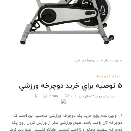
5 توصيه براي خريد دوچرخه ورزشي
انواع دوچرخه
5 توصيه براي خريد دوچرخه ورزشي
مدیر ایران چرخ
,
13 سال قبل
0
3 min
1 ) اولين قدم براي خريد يک دوچرخه ورزشي مناسب، اين است که
دوچرخه تان راحت باشد. هيچ ورزشي بدتر از ورزش کردن روي يک
دوچرخه سفت، محکم و ناراحت نيست. جايگاه نشستن شما بايد کاملا