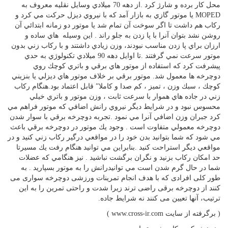
محل كار برده و شارژ كرد .از دهه 70 ميلادي وسايل نقليه معروف به
MOPED يا موتور گازي به بازار آمد كه با نيروي ديزل حركت مي كرد و
ركاب هم داشت تا اگر سوخت آن تمام شد يا موتور دو زمانه ابتدائي آن
روشن نشد بتوان آنرا با پا زدن به جلو راند . اين وسيله هاي ساده و
ارزان براي پا زدن مناسب نبودند، وزن زيادي داشتند و با ركاب زني بدون
موتور سرعت نمي گرفتند .تا اوايل دهه 90 ميلادي تكنولوژي به حدي
پيشرفت كرد كه استفاده از موتور هاي برقي و باتري كوچك روي
دوچرخه ها معمول شد. موتور برقي بر خلاف موتور هاي ديزلي يا بنزيني
كوچك ، سبك وزن ، تميز ، كم صدا و كاملا” قابل اعتماد بود.هنگام ركاب
زني در جاده هاي هموار با سرعت ثابت ، وزن موتور و باتري خيلي
محسوس نبود و در شرايط ديگر نيروي رانش اضافي كه موتور فراهم مي
كرد جبران وزن اضافي آنرا مي نمود .تجربه دوچرخه برقي با سوار شدن
دوچرخه معمولي متفاوت است . وجود يك موتور در دوچرخه برقي باعث
مي شود كه شما بتوانيد بدن خود را در مواقعي درگير ركاب زني كنيد و در
مواقعي ديگر استراحت كنيد .بنابراين مي توانيد هنگام رفت يك مسيرتا
حد امكان ركاب بزنيد و نگران برگشت نباشيد . نيز هنگامي كه عضلات
شما در حال گرم شدن است مي توانيدرانش را به موتور بسپاريد . به
طور كلی افرادی كه با هدف انجام تمرينات ورزشی دوچرخه سواری می
كنند از دوچرخه برقی راضی ترند زيرا شدت و راحتی تمرين را به اين
ترتيب، آنها تعيين می كنند نه شرايط جاده.
( برگرفته از سایت www.cross-ir.com )