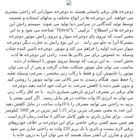
دوچرخه های برقی پاسخی هستند به دوچرخه سوارانی كه راحتی بيشتری
می خواهند .اين دوچرخه ها در انواع مختلف و مدلهای ايستاده و نشسته
توسط توليد كنندگانی در سراسر دنيا توليد می شوند .سيستم رانش اين
دوچرخه ها در اصطلاح ” تركيبی ” يا”Hybrid” شناخته مي شود و به اين
معني است كه نيروی پای دوچرخه سوار و نيروی رانش موتور دوچرخه
مشتركا آنرا به جلو مي رانند . در اين نوع رانش به عبارت ديگر دوچرخه
سوار سرعت اوليه را فراهم می كند و موتور دوچرخه تامين كننده شتاب
وسيله به خصوص برای سر بالايی ها ست .راندن اين دوچرخه ها لذت
بخش است . به اين ترتيب كه توسط نيروی موتور با استفاده از دنده
مناسب می توان مثل موتور سيكلت شتاب گرفت و پس از آن می توان
موتور را خاموش كرد و فقط با ركاب زنی مختصر ، سرعت وسيله نقليه
را حفظ نمود. هنگام رسيدن به سر بالائی می توانيد موتور را روشن كنيد
و بدون تغيير دنده يا كاهش سرعت به حركت خود ادامه دهيد.دوچرخه
های برقی در مصرف انرژي بازدهي بسياري دارند . با حد اقل ركاب زني
مي توان به انرژي 20 وات ساعت در هر مايل رسيد . اگر كمي بيشتر پا
بزنيد به راحتي مي توانيد مصرف را تا 10وات ساعت در مايل كاهش دهيد
.اين عدد به معني مصرف بنزين برابر 1.25 ليتر بنزين در هر 1000 كيلومتر
است . براي شارژ باتري به طور كامل حداكثر 4 ساعت زمان لازم است .
هم چنين سيم كشي برقي خاصي براي اين دوچرخه بر خلاف خودروهاي
برقي لازم نيست و باتري با يك پريز 220 ولت به راحتي شارژ مي شود.
باتري و شارژر آن آنقدر سبك هستند كه مي توان آنرا به درون خانه يا