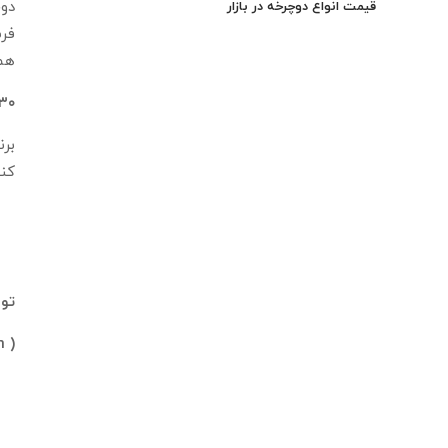
دوچ
قیمت انواع دوچرخه در بازار
فرس
هم
۳۰
برن
کنی
تو
( Rate of Perceived Exertion)RPE