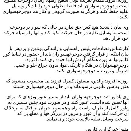
روزبه افزود: هنگام لغزنده بودن سطح راه‏ها، راندن دوچرخه ممنوع
است و دوچرخه‏سواران باید فاصله طولی خود را با دیگر وسایل
نقلیه حفظ کنند و هرگز به صورت گروهی و کنار هم دوچرخه‏سواری
نکنند.
وی بیان داشت: هیچ کس حق ندارد در حالی که سوار بر دوچرخه
است، به وسایل نقلیه در حال حرکت تکیه کند و آنها را وسیله حرکت
خود قرار دهد.
کارشناس تصادفات پلیس راهنمایی و رانندگی بومهن و پردیس با
بیان اینکه از قرار گرفتن دوچرخه‏سواران باید از حضور در نقاط کور
کامیون‏ها به ویژه هنگام گردش آنها خودداری کنند، افزود:
دوچرخه‏سواران در هنگام تاریکی هوا، بدون چراغ جلو و عقب،
شبرنگ و نورتاب، دوچرخه‏سواری نکنند.
روزبه افزود: والدین، مسئول کنترل فرزندانی محسوب می‏شوند که
هنوز به سن قانونی نرسیده‏اند و در حال دوچرخه‏سواری هستند.
وی یادآور شد: دوچرخه‏سواران باید از مسیر عبور ویژه‏ای که برای
آنها تعیین شده است، عبور کنند و در صورت نبود چنین مسیری به
طور کامل از طرف راست راه و هم‌سو با جریان ترافیک نه برخلاف
آن حرکت کنند و از عبور و مرور در بزرگ‏راه‏ها و محل‏هایی که
سرعت وسایل نقلیه بالاست خودداری نمایند.
منبع: خبرگزاري فارس