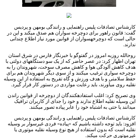
کارشناس تصادفات پلیس راهنمایی و رانندگی بومهن و پردیس
گفت: قانون راهور برای دوچرخه ‏‏سواران هم صدق می‏کند و این در
حالی است که دوچرخه‏‏سواران از قوانین مورد نیاز اطلاع چندانی
ندارند.
روح‏الله روزبه امروز در گفت‏وگو با خبرنگار فارس در شرق استان
تهران اظهار کرد: در عصر حاضر که از یک سو دستگاه‏های دولتی با
هدف کاهش آلودگی هوا و کاهش مصرف سوخت، شهروندان را به
دوچرخه‏‌ سواری ترغیب می‏کنند و از سوی دیگر شهروندان هم برای
حفظ سلامتی و با هدف ورزش و گاه تفریح به استفاده از این وسیله
نقلیه روی می‏آورند، باید رعایت مواردی در دستور کار قرار گیرد.
وی تصریح کرد: اغلب استفاده‏کنندگان از دوچرخه از قوانین راندن
این وسیله نقلیه اطلاع ندارند و خود را جدای از کاربران ترافیک
می‏دانند یا حتی به اشتباه خود را عابر پیاده تصور می‏کنند.
کارشناس تصادفات پلیس راهنمایی و رانندگی بومهن و پردیس
افزود: باید توجه داشته باشیم که «پیاده» فردی غیرسوار بر وسیله
نقلیه است که بدون استفاده از هیچ نوع وسیله نقلیه موتوری یا
غیرموتوری حرکت می‏کند.