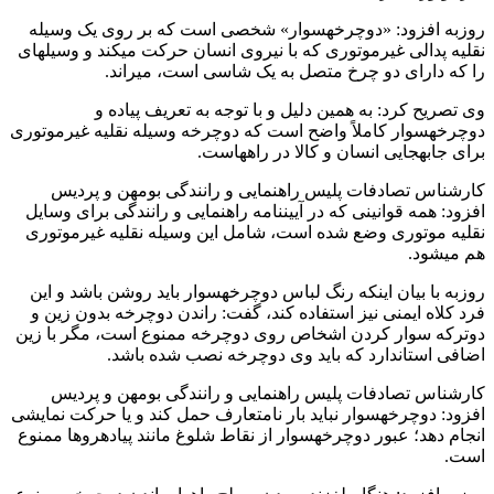
روزبه افزود: «دوچرخه‏‏سوار» شخصی است که بر روی یک وسیله
نقلیه پدالی غیرموتوری که با نیروی انسان حرکت می‏کند و وسیله‏ای
را که دارای دو چرخ متصل به یک شاسی است، می‏راند.
وی تصریح کرد: به همین دلیل و با توجه به تعریف پیاده و
دوچرخه‏‏سوار کاملاً واضح است که دوچرخه وسیله نقلیه غیرموتوری
برای جابه‏جایی انسان و کالا در راه‏هاست.
کارشناس تصادفات پلیس راهنمایی و رانندگی بومهن و پردیس
افزود: همه قوانینی که در آیین‏نامه راهنمایی و رانندگی برای وسایل
نقلیه موتوری وضع شده است، شامل این وسیله نقلیه غیرموتوری
هم می‏شود.
روزبه با بیان اینکه رنگ لباس دوچرخه‏سوار باید روشن باشد و این
فرد کلاه ایمنی نیز استفاده کند، گفت: راندن دوچرخه بدون زین و
دوترکه سوار کردن اشخاص روی دوچرخه ممنوع است، مگر با زین
اضافی استاندارد که باید وی دوچرخه نصب شده باشد.
کارشناس تصادفات پلیس راهنمایی و رانندگی بومهن و پردیس
افزود: دوچرخه‏سوار نباید بار نامتعارف حمل کند و یا حرکت نمایشی
انجام دهد؛ عبور دوچرخه‏سوار از نقاط شلوغ مانند پیاده‏روها ممنوع
است.