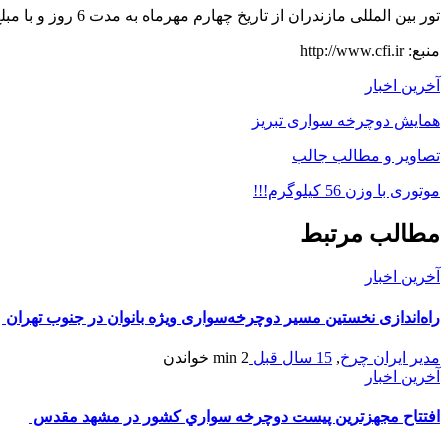
تور بین المللی مازندران از تاریخ چهارم مهرماه به مدت 6 روز و با مبلغ جایزه چهل هزار دلار برگزار میشود.
منبع: http://www.cfi.ir
آخرین اخبار
همایش دوچرخه سواری تبریز
تصاویر و مطالب جالب
موتوری با وزن 56 کیلوگرم!!!
مطالب مرتبط
آخرین اخبار
راه‌اندازی نخستین مسیر دوچرخه‌سواری ویژه بانوان در جنوب تهران
مدیر ایران چرخ
,
15 سال قبل
2 min
خواندن
آخرین اخبار
افتتاح مجهزترين پيست دوچرخه سواري كشور در مشهد مقدس