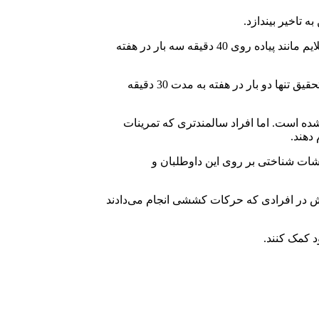
ه تاخیر بیندازد.
ادوارد مک آلی، استاد بهداشت عمومی، حرکات شناسی بدن و مدیر موسسه بکمن، در بررسی‌های خود نشان داد که انجام حرکات فیزیکی ملایم مانند پیاده روی 40 دقیقه سه بار در هفته
این محقق با بررسی 65 فرد بین 59 تا 80 سال به این نتایج دست یافت تمام این شرکت کنندگان خانه نشین بودند و در طول شش ماه قبل از تحقیق تنها دو بار در هفته به مدت 30 دقیقه
ده است. اما افراد سالمندتری که تمرینات
 دهند.
شات شناختی بر روی این داوطلبان و
ایش در افرادی که حرکات کششی انجام می‌دادند
 کمک کنند.