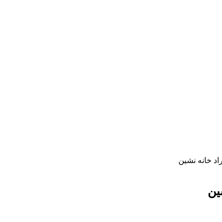
اد خانه نشین
شین