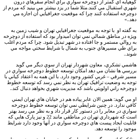
کوهپايه اي کمتر از دوچرخه سواري براي انجام سفرهاي درون
شهري استقبال مي کنند.مثلا شما در يزد بيشتر مي بينيد که مردم از
دوچرخه استفاده کنند چرا که موقعيت جغرافيايي آن اجازه مي
دهد..»
به گفته او با توجه به موقعيت جغرافيايي تهران و شيب زمين به
ويژه در مناطق شمالي نمي توان اميدوار بود که استفاده از دوچرخه
به روالي مستمر و جا افتاده در شهر تبديل شود. چرا که مردم اغلب
براي طي مسيرهاي جنوب به شمال با شرايط سختي مواجه مي
شوند..
هاشمي تشکري، معاون شهردار تهران از سوي ديگر مي گويد
بررسي ها نشان مي دهد امکان توسعه خطوط دوچرخه سواري در
مسير شرقي – غربي کشور وجود دارد. با اين همه به اعتقاد کياني با
توجه به وضعيت ترافيک تهران به نظر نمي رسد که توسعه خطوط
دوچرخه راني اولويتي باشد که مديريت شهري بخواهد دنبال کند..
او مي گويد: همين الان عابر پياده هم در خيابان هاي تهران ايمني
کافي ندارد. در چنين شرايطي نمي توان توسعه خطوط دوچرخه
سواري در معابر را در دستور کار قرار داد و به نظر مي رسد بهتر
است که شهرداري تهران در مناطقي مانند 22 و نيز پارک هايي که
قابليت ايجاد پيست هاي دوچرخه سواري در آنها وجود دارد شرايط
موجود را توسعه دهد.