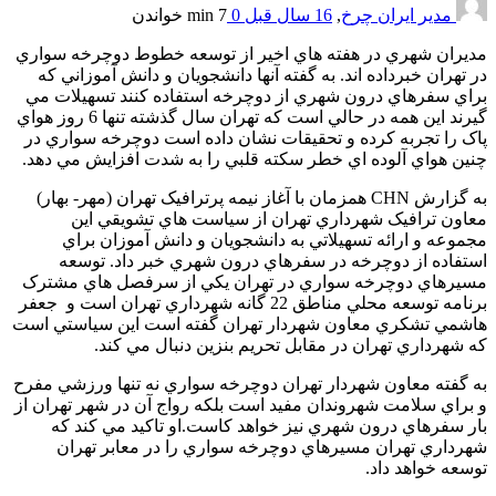
مدیر ایران چرخ
,
16 سال قبل
0
7 min
خواندن
مديران شهري در هفته هاي اخير از توسعه خطوط دوچرخه سواري
در تهران خبرداده اند. به گفته آنها دانشجويان و دانش آموزاني که
براي سفرهاي درون شهري از دوچرخه استفاده کنند تسهيلات مي
گيرند اين همه در حالي است که تهران سال گذشته تنها 6 روز هواي
پاک را تجربه کرده و تحقيقات نشان داده است دوچرخه سواري در
چنين هواي آلوده اي خطر سکته قلبي را به شدت افزايش مي دهد.
به گزارش CHN همزمان با آغاز نيمه پرترافيک تهران (مهر- بهار)
معاون ترافيک شهرداري تهران از سياست هاي تشويقي اين
مجموعه و ارائه تسهيلاتي به دانشجويان و دانش آموزان براي
استفاده از دوچرخه در سفرهاي درون شهري خبر داد. توسعه
مسيرهاي دوچرخه سواري در تهران يکي از سرفصل هاي مشترک
برنامه توسعه محلي مناطق 22 گانه شهرداري تهران است و جعفر
هاشمي تشکري معاون شهردار تهران گفته است اين سياستي است
که شهرداري تهران در مقابل تحريم بنزين دنبال مي کند.
به گفته معاون شهردار تهران دوچرخه سواري نه تنها ورزشي مفرح
و براي سلامت شهروندان مفيد است بلکه رواج آن در شهر تهران از
بار سفرهاي درون شهري نيز خواهد کاست.او تاکيد مي کند که
شهرداري تهران مسيرهاي دوچرخه سواري را در معابر تهران
توسعه خواهد داد.