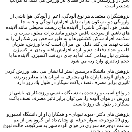
تاثير در ورزشكاراني كه در فضاي باز ورزش مي كنند، به مراتب
شديدتر است
پژوهشگران معتقدند هر نوع آلودگي، اعم از آلودگي هوا ناشي از
وارونگي دما، سكون هوا به دليل افزايش آلودگي و جابه جا
نشدن هوا، آلودگي ناشي از آلاينده هاي زيست محيطي مانند آلاينده
هاي ناشي از سوخت ناقص خودرو مانند ذرات معلق، سرب و…
سلامت افراد ساكن كلانشهرها و به طور شاخص ورزشكاران را به
شدت تهديد مي كند. دليل اين امر آن است كه با ورزش، ضربان
قلب و تعداد دفعات دم و بازدم افزايش يافته و بدن به اكسيژن
بيشتري نياز پيدامي كند، اما به جاي دريافت اكسيژن، آلاينده ها با
حجم زيادتري وارد ريه مي شود
پژوهش هاي دانشگاه بريسبن استراليا نشان مي دهد، ورزش كردن
در هواي آلوده يا پارك هاي مشرف به اتوبان ها يا معابر پرتردد،
تاثيري برابر مصرف نصف پاكت سيگار در طول يك روز دارد
در واقع آسيب وارد شده به دستگاه تنفسي ورزشكاران، ناشي از
ورزش در هواي آلوده را، مي توان برابر تاثير مصرف نصف پاكت
سيگار در طول يك روز دانست
پژوهش هاي دكتر «ديويد نيوباي» و همكاران او از دانشگاه ادينبورو
روي 20 دوچرخه سوار حرفه اي نشان داد اين گروه پس از نيم
ساعت دوچرخه سواري در هواي آلوده شهر به سرگيجه، حالت تهوع
و خستگي دچار شدند