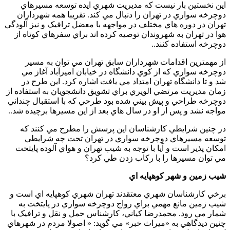
اين نخستين بار نيست که مديريت شهري ايده توسعه مسيرهاي
دوچرخه سواري در تهران را دنبال مي کند. تقريبا همه شهرداران
تهران در دوره هاي مختلف در مواجهه با معضل ترافيک و نيز آلودگي
هوا در تهران به شهروندان توصيه کرده اند براي سفرهاي کوتاه از
دوچرخه استفاده کنند..
از مهمترين اقدامات شهرداران سابق تهران مي توان به مسير
دوچرخه سواري که از کوي دانشگاه در خيابان اميرآباد آغاز مي
شد و تا دانشگاه تهران امتداد مي يافت اشاره کرد. اين طرح در
زمان مديريت مرتضي الويري براي تشويق دانشجويان به استفاده از
دوچرخه طراحي و پيش بيني شده بود طرحي که با استقبال چنداني
مواجه نشد و پس از او در سال هاي بعد از اين مسيرها برچيده شد..
در چنين شرايطي کارشناسان اين پرسش را مطرح مي کنند که
توسعه مسيرهاي دوچرخه سواري در تهران تحت چه شرايطي
امکان پذير است و آيا با توجه به شيب تهران و هواي آلوده پايتخت
مي توان مسيرها را با رکاب زدن طي کرد؟
شيب زمين و شهر کوهپايه اي
برخي کارشناسان شهري معتقدند تهران شهري کوهپايه اي است و
شيب زمين مانع مهمي براي رواج دوچرخه سواري در پايتخت به
شمار مي رود. محمدرضا کياني، کارشناس حمل و نقل و ترافيک با
چنين ديدگاهي به «ميراث خبر» مي گويد: « اصولا مردم در شهرهاي