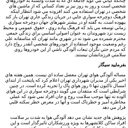
چنانکه کياني مي گويد جامعه اي که به شدت وابسته به خودروهاي
شخصي است و روز به روز نيز بر تعداد کساني که از ماشين هاي
شخصي در تهران استفاده مي کنند افزوده مي شود انتظار اينکه
فرهنگ دوچرخه سواري جايي در جريان زندگي جاري تهران باز کند
بيهوده است. به گفته او در بيشتر شهرهاي جهان دوچرخه سواري
زماني توسعه مي يابد که فرهنگ پياده روي ، حقوق عمومي و محيط
زيست نزد شهروندان به عنوان اصولي اساسي براي زندگي جمعي
محترم شمرده مي شود نه در شهري مانند تهران که متاسفانه علي
رغم وضعيت موجود استفاده از خودروهاي شخصي آنقدر رواج دارد
که مردم حتي نگران تبعات آلودگي ناشي از اين خودروها روي
سلامتي فرزندانشان نیستند.
بفرماييد سيگار
مساله آلودگي هواي تهران معضل ساده اي نيست. همين هفته هاي
اخير يکي از مديران شهرداري تهران اعلام کرد که پايتخت از ابتداي
امسال تاکنون تنها 6 روز هواي پاک را تجربه کرده است. در چنين
شرايطي است که منتقدان مي گويند دوچرخه سواري در اين هواي
آلوده نه تنها موجب سلامت روح و جان افراد نمي شود که عملي
مخاطره آميز و خطرناک است و آنها در معرض خطر سکته قلبي
قرار مي دهد
پژوهش هاي جديد نشان مي دهد آلودگي هوا به شدت بر سلامت
افراد ساكن كلانشهرها به ويژه ورزشكاران تاثيرگذار است و اين