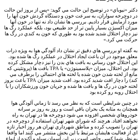
دكتر «نيوباي» در توضيح اين حالت مي گويد: «پس از بروز اين حالت
در دوچرخه سواران، به سرعت خون و دستگاه گردش خون آنها را
مورد آزمايش قرار داديم. بررسي ها نشان داد نه تنها در خون آنها
ميزان اكسيژن بسيار پايين تر از حد طبيعي بود، بلكه عملكرد رگ ها
نيز دچار اختلال شديد شده بود به طوري كه خون به كندي در رگ ها
حركت مي كرد.»
به گفته او بررسي هاي دقيق تر نشان داد آلودگي هوا به ويژه ذرات
معلق موجود در آن باعث ايجاد اختلال در عملكرد رگ ها شده بود.
اين اختلال خون رساني به بافت هاي بدن را نيز دچار مشكل كرده
بود. اين اختلال، ميزان «پلاسمينوژن» يا TPA بافت ها (پروتئيني كه
مانع از لخته شدن خون شده يا لخته هاي احتمالي را برطرف مي
كند) را دچار افت شديد كرده بود. افت شديد ميزان TPA باعث بروز
لخته خون در رگ ها و بافت ها شده و جريان خون ورزشكاران را با
اختلال روبه رو كرده بود
در چنين شرايطي است که به نظر مي رسد تا زماني آلودگي هوا
همچنان به مثابه يک بحران باقي است و روز به روز بر سرانه
خودروهاي شخصي افزوده مي شود دوچرخه ها در تهران به راه
نخواهند افتاد. هرچند که شوراي شهر تهران استفاده از دوچرخه در
تهران را تصويب کرده و مناطق شهرداري تهران هر روز اخبار تازه
اي از فعاليت هايشان مرتبط با اين بخش منتشر مي کنند اما واقعا
به نظر شما کسي حاضر است زير اين آسمان سياه و آکنده از انواع