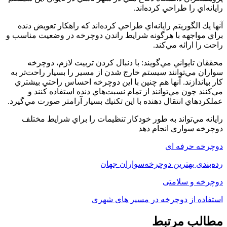
رايانه‌اي را طراحي كرده‌اند.
آنها يك الگوريتم رايانه‌اي طراحي كرده‌اند كه راهكار تعويض دنده
براي مواجهه با هرگونه شرايط راندن دوچرخه در وضعيت مناسب و
راحت را ارائه مي‌كند.
محققان تايواني مي‌گويند: با دنبال كردن تربيت لازم، دوچرخه
سواران مي‌توانند سيستم خارج شدن از مسير را بسيار راحت‌تر به
كار بياندازند. آنها هم چنين با اين دوچرخه احساس راحتي بيشتري
مي‌كنند چون مي‌توانند از تمام نسبت‌هاي دنده استفاده كنند و
عملكردهاي انتقال دهنده با اين تكنيك بسيار آرامتر صورت مي‌گيرد.
رايانه‌ مي‌تواند به طور خودكار تنظيمات را براي شرايط مختلف
دوچرخه سواري انجام دهد
دوچرخه حرفه ای
رده‌بندی بهترین دوچرخه‌سواران جهان
دوچرخه و سلامتی
استفاده از دوچرخه در مسیر های شهری
مطالب مرتبط