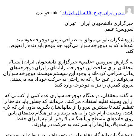
مدیر ایران چرخ
,
16 سال قبل
0
1 min
خواندن
خبرگزاري دانشجويان ايران – تهران
سرويس: علمي
پژوهشگران تايواني موفق به طراحي نوعي دوچرخه هوشمند
شده‌اند كه به دوچرخه سوار مي‌گويد چه موقع بايد دنده را تعويض
كند.
به گزارش سرويس «علمي» خبرگزاري دانشجويان ايران (ايسنا)،
محققان براي ساخت اين دوچرخه، رايانه‌اي را براي دوچرخه‌هاي
پدالي طراحي كرده‌اند با وجود اين سيستم هوشمند دوچرخه سواران
مي‌توانند در عين حال كه به راحتي به حركت خود ادامه مي‌دهند،
نيروي كمتري را نيز به دوچرخه وارد كنند.
به گفته محققان، در هنگام دوچرخه سواري عده كمي از كساني كه
از اين وسيله نقليه استفاده مي‌كنند، مي‌دانند كه چطور بايد دنده‌ها را
تنظيم كنند تا بيشترين نيرو را از پدالهايشان بگيرند، بدون اين كه لازم
باشد، وضعيت آرام خود را به هم بزنند و يا در هنگام دنده‌هاي پايين
روي جاده‌هاي مسطح و يا هنگام بالا رفتن از تپه يا براي حفظ
سرعت بالا، پدال‌ها را با سرعت به حركت در بياورند.
پژوهشگران دانشگاه دفاع ملي در شهر تاشي در تايوان اين سيستم