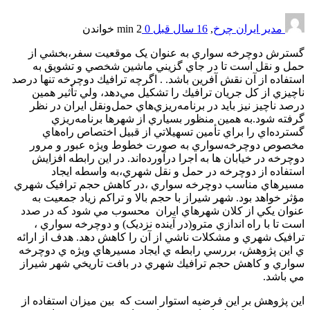
مدیر ایران چرخ
,
16 سال قبل
0
2 min
خواندن
گسترش دوچرخه سواري به عنوان يک موقعيت سفر،بخشي از
حمل و نقل است تا در جاي گزيني ماشين شخصي و تشويق به
استفاده از آن نقش آفرين باشد. . اگرچه ترافيك دوچرخه تنها درصد
ناچيزي از كل جريان ترافيك را تشكيل مي‌دهد، ولي تأثير همين
درصد ناچيز نيز بايد در برنامه‌ريزي‌هاي حمل‌ونقل ايران در نظر
گرفته شود.به همين منظور بسياري از شهرها برنامه‌ريزي
گسترده‌اي را براي تأمين تسهيلاتي از قبيل اختصاص راه‌هاي
مخصوص دوچرخه‌سواري به صورت خطوط ويژه عبور و مرور
دوچرخه در خيابان ها به اجرا درآورده‌اند. در اين رابطه افزايش
استفاده از دوچرخه در حمل و نقل شهري،به واسطه ايجاد
مسيرهاي مناسب دوچرخه سواري ،در کاهش حجم ترافيک شهري
مؤثر خواهد بود. شهر شيراز با حجم بالا و تراکم زياد جمعيت به
عنوان يکي از کلان شهرهاي ايران محسوب مي شود که در صدد
است تا با راه اندازي مترو(در آينده نزديک) و دوچرخه سواري ،
ترافيک شهري و مشکلات ناشي از آن را کاهش دهد. هدف از ارائه
ي اين پژوهش، بررسي رابطه ي ايجاد مسيرهاي ويژه ي دوچرخه
سواري و كاهش حجم ترافيك شهري در بافت تاريخي شهر شيراز
مي باشد.
اين پژوهش بر اين فرضيه استوار است که بين ميزان استفاده از