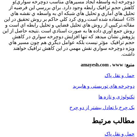
دوچرخه (به واسطه ايجاد مسيرهاي مناسب دوچرخه سواري)و
کاهش حجم ترافيک رابطه وجود دارد. براي بررسي اين فرضيه از
تحليل هاي آماري و تحليل هاي شبکه اي به واسطه ي نقشه هاي
GIS استفاده شده است.روي کرد کلي حاکم بر روش تحقيق در اين
مقاله،ترکيبي از روش هاي تحليل فضايي و تحليل رابطه اي است و
روش جمع آوري داده ها به صورت اسنادي است .نتيجه حاصل از اين
پژوهش نشان مي­دهد که تنها افزايش دوچرخه سواري در کاهش
حجم ترافيک مؤثر نيست بلکه عوامل ديگري هم چون مسير هاي
ويژه دوچرخه سواري نقش مهمي در اين کاهش ترافيک خواهند
داشت.
منبع:
www
.
amayesh.com
حمل و نقل پاک
دوچرخه های توریستی و هایبرید
تکنولوژی و تازه ها
یک چرخ با تعادل بیشتر از دو چرخ
مطالب مرتبط
حمل و نقل پاک