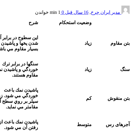
مدیر ایران چرخ
,
16 سال قبل
0
1 min
خواندن
وضعيت استحكام
شرح
اين سطوح در برابر آب
مقاوم
زياد
شدن يخها و پاشيدن نمك
بسيار مقاوم مي باشند.
سنگها در برابر ترك
زياد
خوردگي و پاشيدن نمك
مقاوم هستند.
پاشيدن نمك باعث
خوردگي مي شود. زدن
منقوش
كم
سيلر بر روي سطح آنرا
مقامتر مي نمايد.
پاشيدن نمك باعث از بين
ای رس
متوسط
رفتن آن مي شود.