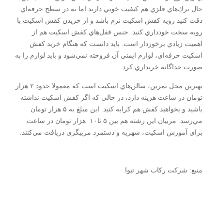
حال ترك‌هاي فلزي هم كيفيت خوبي دارند اما نه در سطح حرفه‌اي.
دقت كنيد رويه كفش اسكيت نرم باشد و از خريدن كفش اسكيت با
رويه سخت خودداري كنيد. جنس قفل‌هاي كفش اسكيت هم از
اهميت زيادي برخوردار است. بايد دانست كه هنگام خريد كفش
اسكيت حرفه‌اي، لوازم ايمني آن فروخته نمي‌شود و بايد لوازم را به
صورت جداگانه خريداري كرد.
بهترين محل تمرين، سالن‌هاي اسكيت است كه معمولا حدود ۲ هزار
تومان در ساعت هزينه دارد، در حالي كه اگر كفش اسكيت نداشته
باشيد و بخواهيد كفش هم كرايه كنيد. اين مبلغ به ۵ هزار تومان
مي‌رسد. مربيان اين رشته هم بين ۵ تا۱۰ هزار تومان در ساعت
براي آموزش اسكيت، شهريه و دستمزد مربیگری دريافت مي‌كنند.
منبع: شرکت رکاب شهر تیوا