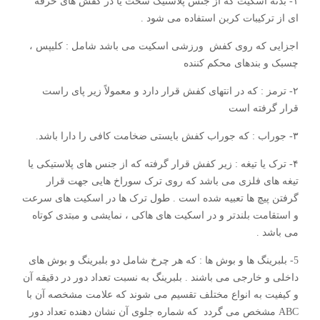
۱- بدنه اسکیت که از جنس پلاستیک سخت یا در کفش های حرفه
ای از ترکیبات کربن استفاده می شود .
اجزایی که روی کفش ورزشی اسکیت می باشد شامل : کلیپس ،
چسبک و بندهای محکم کننده
۲- ترمز : که در انتهای کفش قرار دارد و معمولاً زیر پای راست
قرار گرفته است
۳- جوراب : که جوراب کفش بایستی ضخامت کافی را دارا باشد.
۴- ترک یا تیغه : زیر کفش قرار گرفته که از جنس های پلاستیکی یا
تیغه های فلزی می باشد که روی ترک سوراخ هایی جهت قرار
گرفتن پیچ ها تعبیه شده است . طول ترک ها در اسکیت های سرعت
و استقامت بلندتر و در اسکیت های هاکی ، نمایشی و مبتدی کوتاه
می باشد .
5- بلبرینگ ها و بوش ها : که هر چرخ شامل دو بلبرینگ و بوش های
داخلی و خارجی می باشند . بلبرینگ به نسبت تعداد دور در دقیقه آن
و کیفیت به انواع مختلف تقسیم می شوند که علامت مشخصه آن با
ABC مشخص می گردد که شماره جلوی آن نشان دهنده تعداد دور