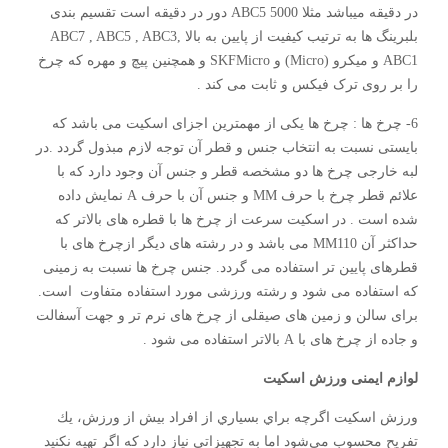
در دقیقه میباشد مثلا ABC5 5000 دور در دقیقه است تقسیم بندی
بلبرینگ ها به ترتیب کیفیت از پایین به بالا ABC7 , ABC5 , ABC3,
ABC1 و میکرو (Micro) و SKFMicro و همچنین پیچ و مهره که چرخ
را بر روی ترک فیکس و ثابت می کند .
6- چرخ ها : چرخ ها یکی از مهمترین اجزای اسکیت می باشد که
بایستی نسبت به انتخاب جنس و قطر آن توجه لازم مبذول گردد .در
لبه خارجی چرخ ها دو مشخصه قطر و جنس آن وجود دارد که با
علائم قطر چرخ با حرف MM و جنس آن با حرف A نمایش داده
شده است . در اسکیت سرعت از چرخ ها با قطره های بالاتر که
حداکثر آن MM110 می باشد و در رشته های دیگر ازچرخ های با
قطرهای پایین تر استفاده می گردد. جنس چرخ ها نسبت به زمینی
که استفاده می شود و رشته ورزشی مورد استفاده متفاوت است.
برای سالن و زمین های صیقلی از چرخ های نرم تر و جهت آسفالت
و جاده از چرخ های با A بالاتر استفاده می شود .
لوازم ایمنی ورزش اسکیت
ورزش اسكيت اگرچه براي بسياري از افراد بيش از ورزش، يك
تفريح محسوب مي‌شود اما به تجهيزاتي نياز دارد كه اگر تهيه نكنيد