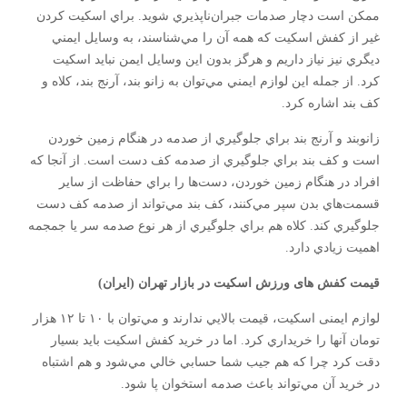
ممكن است دچار صدمات جبران‌‌ناپذيري شويد. براي اسكيت كردن
غير از كفش اسكيت كه همه آن را مي‌شناسند، به وسايل ايمني
ديگري نيز نياز داريم و هرگز بدون اين وسايل ايمن نبايد اسكيت
كرد. از جمله اين لوازم ايمني مي‌توان به زانو بند، آرنج بند، كلاه و
کف بند اشاره كرد.
زانوبند و آرنج بند براي جلوگيري از صدمه در هنگام زمين خوردن
است و کف بند براي جلوگيري از صدمه كف دست است. از آنجا كه
افراد در هنگام زمين خوردن، دست‌ها را براي حفاظت از ساير
قسمت‌هاي بدن سپر مي‌كنند، کف بند مي‌تواند از صدمه كف دست
جلوگيري كند. كلاه هم براي جلوگيري از هر نوع صدمه سر يا جمجمه
اهميت زيادي دارد.
قیمت کفش های ورزش اسکیت در بازار تهران (ایران)
لوازم ایمنی اسكيت، قيمت بالايي ندارند و مي‌توان با ۱۰ تا ۱۲ هزار
تومان آنها را خريداري كرد. اما در خريد كفش اسكيت بايد بسيار
دقت كرد چرا كه هم جيب شما حسابي خالي مي‌شود و هم اشتباه
در خريد آن مي‌تواند باعث صدمه استخوان پا شود.