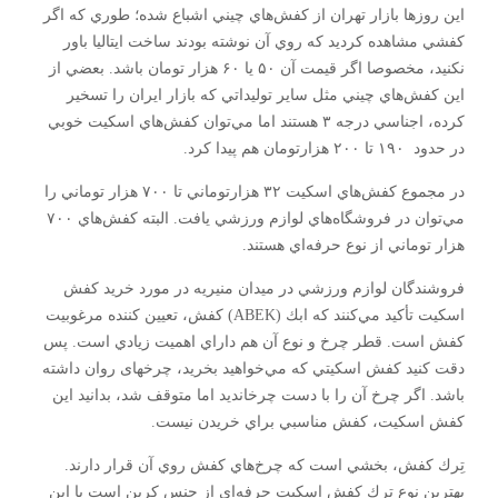
اين روزها بازار تهران از كفش‌هاي چيني اشباع شده؛ طوري كه اگر
كفشي مشاهده كرديد كه روي آن نوشته بودند ساخت ايتاليا باور
نكنيد، مخصوصا اگر قيمت آن ۵۰ يا ۶۰ هزار تومان باشد. بعضي از
اين كفش‌هاي چيني مثل ساير توليداتي كه بازار ايران را تسخير
كرده، اجناسي درجه ۳ هستند اما مي‌توان كفش‌هاي اسكيت خوبي
در حدود ۱۹۰ تا ۲۰۰ هزارتومان هم پيدا كرد.
در مجموع كفش‌هاي اسكيت ۳۲ هزارتوماني تا ۷۰۰ هزار توماني را
مي‌توان در فروشگاه‌هاي لوازم ورزشي يافت. البته كفش‌هاي ۷۰۰
هزار توماني از نوع حرفه‌اي هستند.
فروشندگان لوازم ورزشي در ميدان منيريه در مورد خريد كفش
اسكيت تأكيد مي‌كنند كه ابك (ABEK) كفش، تعيين كننده مرغوبيت
كفش است. قطر چرخ و نوع آن هم داراي اهميت زيادي است. پس
دقت كنيد كفش اسكيتي كه مي‌خواهيد بخريد، چرخهای روان داشته
باشد. اگر چرخ آن را با دست چرخانديد اما متوقف شد، بدانيد اين
كفش اسكيت، كفش مناسبي براي خريدن نيست.
تِرك كفش، بخشي است كه چرخ‌هاي كفش روي آن قرار دارند.
بهترين نوع ترك كفش اسكيت حرفه‌اي از جنس كربن است با اين