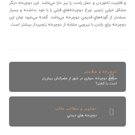
و قابليت تاخوردن و حمل راحت را نيز دارا مي‌باشد. اين دوچرخه ديگر
مشكل خرابي زنجير چرخ دوچرخه‌هاي قبلي را با خود نداشته و بسيار
سبك‌تر از گونه‌هاي قديمي دوچرخه مي‌باشد. گفته مي‌شود توان اين
دوچرخه براي راندن با نيرويي مشابه از دوچرخه زنجيردار بيشتر است.
دوچرخه و سلامتی
منافع دوچرخه سواری در شهر از مضراتش بیش‌تر
است یا کم‌تر؟
تصاویر و مطالب جالب
دوچرخه هاي ديدني