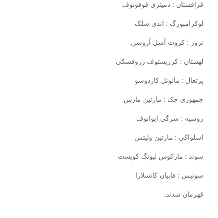
قزاقستان : دميتري فوفونوف
لوکزامبورگ : اندي شلک
نروژ : کروت آسل آروسن
لهستان : کرزيستوف ژزوفسکي
پرتغال : مانوئل کاردوسو
جمهوري چک : مارتين مارس
روسيه : سرگي ايوانوف
اسلواکي : مارتين وليتس
سوئد : مارکوس ليونگ کويست
سوئيس : فابيان کانسلارا
قهرمان شدند.