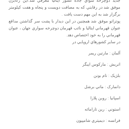
جديد دوچرخه سواي جاده کشور ايتاليا معرفي شد.اين رکابزن
موفق شد در رقابتي که به مصافت دويست و پنجاه و هفت کيلومتر
برگزار شد به اين مهم دست يافت .
پوتزاتو موفق شد همچنين در اين ديدار با پشت سر گذاشتن مدافع
عنوان قهرماني ايتاليا و نائب قهرمان دوچرخه سواري جهان ، عنوان
قهرماني را به خود اختصاص دهد.
در ساير کشورهاي اروپايي در
آلمان : مارتين ريمر
اتريش : مارکوس ايبگر
بلژيک : تام بونن
دانمارک : ماتي برشل
اسپانيا : روبن پلازا
استوني : رين تارامائه
فرانسه : ديميتري شامپيون