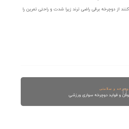
د از دوچرخه برقی راضی ترند زيرا شدت و راحتی تمرين را
وچرخه و سلامتی
وش و فواید دوچرخه سواریِ ورزشي