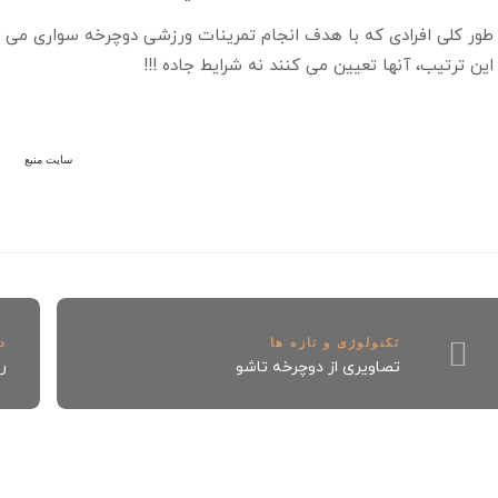
طور كلی افرادی كه با هدف انجام تمرينات ورزشی دوچرخه سواری می كنن
اين ترتيب، آنها تعيين می كنند نه شرايط جاده !!!
سايت منبع
تکنولوژی و تازه ها
د
تصاویری از دوچرخه تاشو
ر