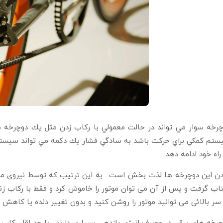
رخه سوار مي تواند در حالت معمولي با ركاب زدن مثل يك دوچرخه مع
تم كمكي براي حركت باشد به سادگي فشار يك دكمه مي تواند سيستم قو
راه خود ادامه دهد .
دن اين دوچرخه ها لذت بخش است . به اين ترتيب كه توسط نيروی موت
ب گرفت و پس از آن می توان موتور را خاموش كرد و فقط با ركاب زن
سر بالائی می توانيد موتور را روشن كنيد و بدون تغيير دنده يا كاهش