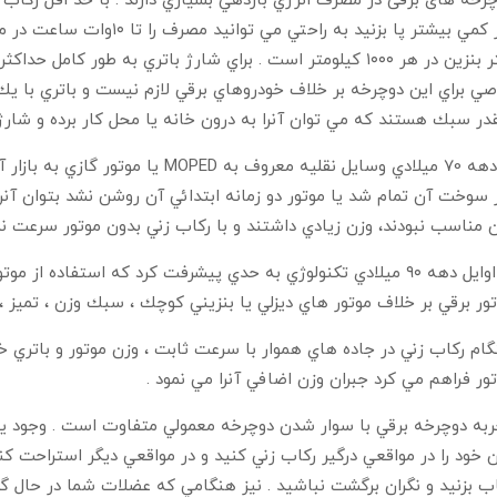
در سبك هستند كه مي توان آنرا به درون خانه يا محل كار برده و شارژ 
از دهه 70 ميلادي وسايل نقليه معروف 
 سوخت آن تمام شد يا موتور دو زمانه ابتدائي آن روشن نشد بتوان آنرا با
 مناسب نبودند، وزن زيادي داشتند و با ركاب زني بدون موتور سرعت نم
تا اوايل دهه ۹۰ ميلادي تكنولوژي به حدي پيشرفت كرد كه استفاد
ور برقي بر خلاف موتور هاي ديزلي يا بنزيني كوچك ، سبك وزن ، تميز ، ك
ام ركاب زني در جاده هاي هموار با سرعت ثابت ، وزن موتور و باتري 
ور فراهم مي كرد جبران وزن اضافي آنرا مي نمود .
به دوچرخه برقي با سوار شدن دوچرخه معمولي متفاوت است . وجود يك
 خود را در مواقعي درگير ركاب زني كنيد و در مواقعي ديگر استراحت كن
ب بزنيد و نگران برگشت نباشيد . نيز هنگامي كه عضلات شما در حال گر