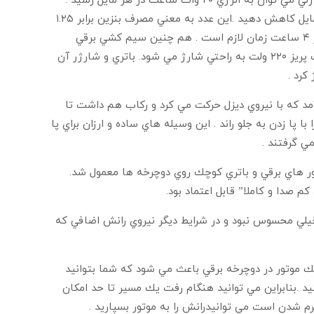
دوچرخه های برقی در مصرف انرژي بازدهي بسياري دارند . با حد اقل ركاب زني مي توان به انرژي ۲۰ وات ساعت در هر مايل رسيد .
اگر كمي بيشتر پا بزنيد به راحتي مي توانيد مصرف را تا ۱۰وات ساعت در مايل كاهش دهيد .اين عدد به معني مصرف بنزين برابر ۱.۲۵
ليتر بنزين در هر ۱۰۰۰ كيلومتر است . براي شارژ باتري به طور كامل حداكثر ۴ ساعت زمان لازم است . هم چنين سيم كشي برقي
خاصي براي اين دوچرخه بر خلاف خودروهاي برقي لازم نيست و باتري با يك پريز ۲۲۰ ولت به راحتي شارژ مي شود. باتري و شارژر آن
كرد .
به MOPED يا موتور گازي به بازار آمد كه با نيروي ديزل حركت مي كرد و ركاب هم داشت تا
 پا زدن به جلو راند . اين وسيله هاي ساده و ارزان براي پا
ي گرفتند .
ه از موتور هاي برقي و باتري كوچك روي دوچرخه ها معمول شد.
م صدا و كاملا” قابل اعتماد بود.
خيلي محسوس نبود و در شرايط ديگر نيروي رانش اضافي كه
 موتور در دوچرخه برقي باعث مي شود كه شما بتوانيد
يد .بنابراين مي توانيد هنگام رفت يك مسير تا حد امكان
م شدن است مي توانيدرانش را به موتور بسپاريد .