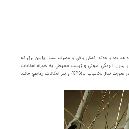
هد بود با موتور كمكي برقي با مصرف بسيار پايين برق كه
و بدون آلودگي صوتي و زيست محيطي به همراه امكانات
استاندارد ترافيك همچون كلاه ايمني ، سرعت سنج،راهنما ، چراغ ، بوق ودر صورت نياز مكانياب يا(GPS) و نيز امكانات رفاهي مانند