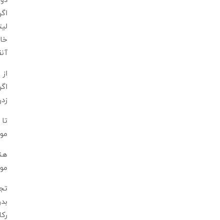
آنق
اگر
زدن
موت
هنگ
موت
تجر
بدن
ركا