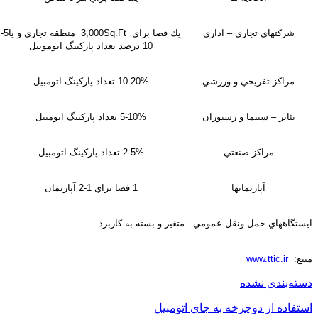
شرکتهای تجاري – اداري
يك فضا براي 3,000Sq.Ft منطقه تجاري و يا5-
10 درصد تعداد پاركينگ اتوموبيل
مراكز تفريحي و ورزشي
10-20% تعداد پاركينگ اتومبيل
تئاتر – سينما و رستوران
5-10% تعداد پاركينگ اتومبيل
مراكز صنعتي
2-5% تعداد پاركينگ اتومبيل
آپارتمانها
1 فضا براي 1-2 آپارتمان
ايستگاههاي حمل ونقل عمومي
متغير و بسته به كاربرد
منبع:
www.ttic.ir
دسته‌بندی نشده
استفاده از دوچرخه به جاي اتومبيل