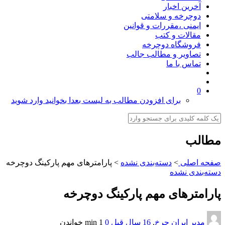
آخرین اخبار
دوچرخه و سلامتی
ایمنی ،مقررات و قوانین
مقالات و کتب
فروشگاه دوچرخه
تصاویر و مطالب جالب
تماس با ما
0
برای افزودن مطالب به لیست بعدا بخوانید وارد شوید
مطالب
صفحه اصلی
>
دسته‌بندی نشده
>
پارامترهای مهم پاركينگ دوچرخه
دسته‌بندی نشده
پارامترهای مهم پاركينگ دوچرخه
مدیر ایران چرخ
,
16 سال قبل
0
1 min
خواندن