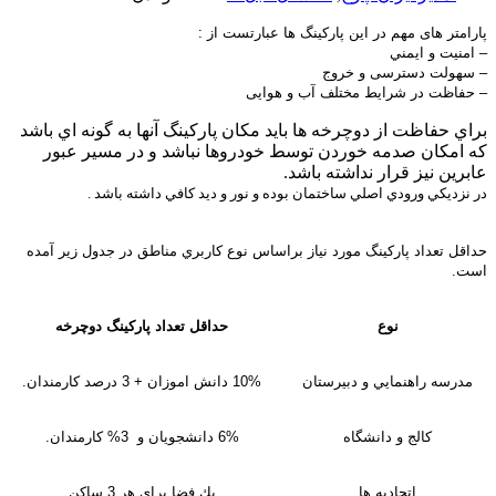
پارامتر های مهم در این پارکینگ ها عبارتست از :
– امنیت و ايمني
– سهولت دسترسی و خروج
– حفاظت در شرایط مختلف آب و هوایی
براي حفاظت از دوچرخه ها بايد مكان پاركينگ آنها به گونه اي باشد
كه امكان صدمه خوردن توسط خودروها نباشد و در مسير عبور
عابرين نيز قرار نداشته باشد.
در نزديكي ورودي اصلي ساختمان بوده و نور و ديد كافي داشته باشد .
حداقل تعداد پاركينگ مورد نياز براساس نوع كاربري مناطق در جدول زير آمده
است.
نوع
حداقل تعداد پاركينگ دوچرخه
مدرسه راهنمايي و دبيرستان
10% دانش اموزان + 3 درصد كارمندان.
كالج و دانشگاه
6% دانشجويان و 3% كارمندان.
اتحاديه ها
يك فضا براي هر 3 ساكن