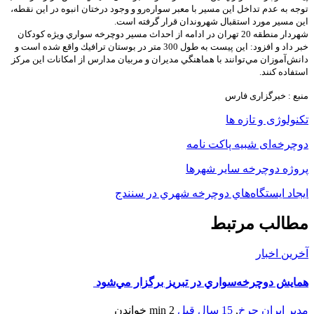
توجه به عدم تداخل اين مسير با معبر سواره‌رو و وجود درختان انبوه در اين نقطه،
اين مسير مورد استقبال شهروندان قرار گرفته است.
شهردار منطقه 20 تهران در ادامه از احداث مسير دوچرخه سواري ويژه كودكان
خبر داد و افزود: اين پيست به طول 300 متر در بوستان ترافيك واقع شده است و
دانش‌آموزان مي‌توانند با هماهنگي مديران و مربيان مدارس از امكانات اين مركز
استفاده كنند.
منبع : خبرگزاری فارس
تکنولوژی و تازه ها
دوچرخه‌ای شبیه پاکت نامه
پروژه دوچرخه سایر شهرها
ايجاد ايستگاه‌هاي دوچرخه شهري در سنندج
مطالب مرتبط
آخرین اخبار
همايش دوچرخه‌سواري در تبريز برگزار مي‌شود
مدیر ایران چرخ
,
15 سال قبل
2 min
خواندن