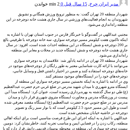
مدیر ایران چرخ
,
15 سال قبل
0
2 min
خواندن
شهردار منطقه 20 تهران گفت: به منظور ترويج ورزش همگاني و تشويق
شهروندان به انجام فعاليت‌هاي ورزشي در سال جاري هشت خانه دوچرخه در اين
منطقه راه‌اندازي مي‌شود.
مجتبي عبداللهي در گفت‌و‌گو با خبرنگار فارس در جنوب استان تهران با اشاره به
اينكه تاكنون هفت كيلومتر مسير دوچرخه سواري، سه خانه دوچرخه با ظرفيتي بالغ
بر 200 دوچرخه و شش ايستگاه در اين منطقه احداث شده است، افزود: در سال
جاري هشت خانه دوچرخه و شش ايستگاه جديد در محلات و معابر اين منطقه
راه‌اندازي مي‌شود.
شهردار منطقه 20 تهران در ادامه يادآور شد: علاقمندان به دوچرخه سواري
مي‌توانند با ارائه كارت شناسايي معتبر به طور رايگان از دوچرخه‌هاي موجود در
خانه‌هاي دوچرخه استفاده كنند و ضمن در اختيار داشتن قفل و وسايل جانبي،
دوچرخه‌هاي خود را در ايستگاه‌هاي موجود مستقر كنند.
وي در ادامه با اشاره به اينكه نخستين مسير دوچرخه سواري اين منطقه از
ايستگاه مترو شهرري تا ميدان شهيد مدرس در ضلع غربي حرم حضرت عبدالعظيم
(ع) طي دو سال گذشته به بهره‌برداري رسيده است، عنوان كرد: ايستگاه مبدأ اين
پيست در ورزشگاه مدرس و مجاورت ايستگاه متروي شهرري قرار دارد و ميدان
مدرس نيز در ضلع جنوبي حرم حضرت عبدالعظيم (ع) ايستگاه مقصد معرفي شده
است و طول اين مسير حدود 2.5 كيلومتر است كه با نوار سبز رنگ و تصوير
دوچرخه در حاشيه خيابان مشخص شده است.
عبداللهي با اشاره به اينكه اجراي اين طرح فرصت مناسبي است براي اينكه اهالي
منطقه، ركاب زدن را در فضايي ايمن و مناسب تجربه كنند، خاطرنشان كرد: دومين
پيست دوچرخه سواري اين منطقه در محوطه بوستان قديمي دانش قرار دارد كه با