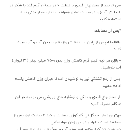
-مي توانيد از محلولهاي قندي با غلظت ۶ در صد(۶۰ گرم قند يا شكر در
يك ليتر آب) و در صورت تمايل همراه با مقدار بسيار جزئي نمك
استفاده كنيد.
*پس از مسابقه:
-بلافاصله پس از پايان مسابقه شروع به نوسيدن آب و آب ميوه
كنيد.
– بازاي هر نيم كيلو گرم كاهش وزن بدن ،۷۵۰ ميلي ليتر ( ۳ ليوان)
آب بنوشيد.
-پس از رفع تشنگي نيز به نوشيدن آب تا جبران وزن كاهش يافته
ادامه دهيد.
-از محلولهاي قندي و نمكي و نوشابه هاي ورزشي مي توانيد در اين
هنگام مصرف كنيد.
-بهترين زمان جايگزيني گليكوژن عضلات و كبد ۲ ساعت اول پس از
مسابقه است بنابراين در اين زمان موادغذايي
كربوهيدراته(كيك،كلوچه،ميوه و آب ميوه) به مقدار زياد مصرف