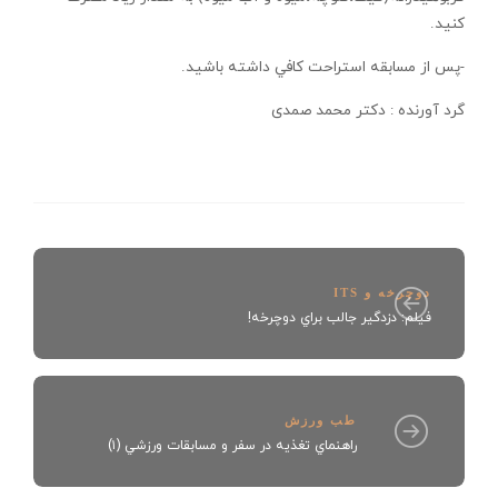
كنيد.
-پس از مسابقه استراحت كافي داشته باشيد.
گرد آورنده : دکتر محمد صمدی
دوچرخه و ITS
فیلم: دزدگير جالب براي دوچرخه!
طب ورزش
راهنماي تغذيه در سفر و مسابقات ورزشي (۱)