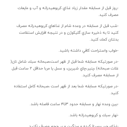
-روز قبل از مسابقه مقدار زياد غذاي كربوهيدراته و آب و مايعات
مصرف كنيد.
-شب قبل از مسابقه در وعده شام از غذاهاي كربوهيدراته مصرف
كنيد تا به ذخيره سازي گليكوژن و در نتيجه افزايش استقامت
بدنتان كمك كنيد.
-خواب واستراحت كافي داشته باشيد.
-در صورتيكه مسابقه شما قبل از ظهر است،صبحانه سبك شامل نان(
غلات صبحانه) ،پنير،چاي شيرين، و عسل يا مربا حداقل ۲ ساعت قبل
از مسابقه مصرف كنيد.
-در صورتيكه مسابقه شما بعد از ظهر است ،صبحانه كامل استفاده
كنيد.
-بين وعده نهار و مسابقه حدود ۳تا۴ ساعت فاصله باشد.
-نهار سبك و كربوهيدراته باشد.
-غذاي چرب،سرخ كرده و سنگين و پر حجم مصرف نكنيد.