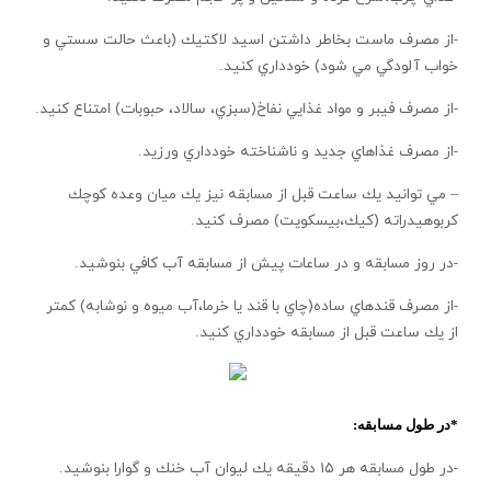
-از مصرف ماست بخاطر داشتن اسيد لاكتيك (باعث حالت سستي و
خواب آلودگي مي شود) خودداري كنيد.
-از مصرف فيبر و مواد غذايي نفاخ(سبزي، سالاد، حبوبات) امتناع كنيد.
-از مصرف غذاهاي جديد و ناشناخته خودداري ورزيد.
– مي توانيد يك ساعت قبل از مسابقه نيز يك ميان وعده كوچك
كربوهيدراته (كيك،بيسكويت) مصرف كنيد.
-در روز مسابقه و در ساعات پيش از مسابقه آب كافي بنوشيد.
-از مصرف قندهاي ساده(چاي با قند يا خرما،آب ميوه و نوشابه) كمتر
از يك ساعت قبل از مسابقه خودداري كنيد.
*در طول مسابقه:
-در طول مسابقه هر ۱۵ دقيقه يك ليوان آب خنك و گوارا بنوشيد.