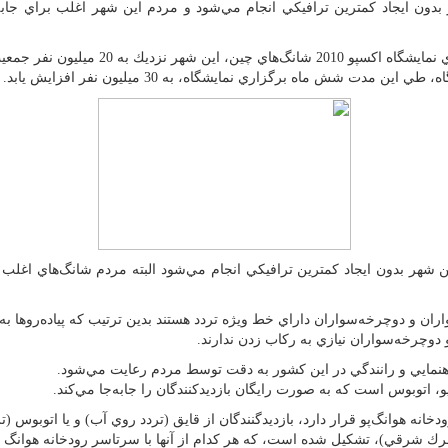
هر بدون ايجاد كمترين ترافيكي انجام مي‌شود و مردم اين شهر اغلب براي جا
به گزارش خبرنگار باشگاه خبري فارس «توانا
دت شش ماه برگزاري نمايشگاه، به 30 ميليون نفر افزايش يابد.
ن شهر بدون ايجاد كمترين ترافيكي انجام مي‌شود البته مردم شانگ‌هاي اغلب
اران و دوچرخه‌سواران داراي خط ويژه تردد هستند بدين ترتيب كه پياده‌روها ب
وچرخه‌سواران نيازي به ركاب زدن ندارند.
اهنمايي و رانندگي در اين كشور به دقت توسط مردم رعايت مي‌شود.
ه هوانگ‌پو قرار دارد، بازديدگنندگان از قايق (تردد روي آب) و يا اتوبوس (تر
رك شرقي)، تشكيل شده است، كه هر كدام از آنها با سرتاسر رودخانه هوانگ پ