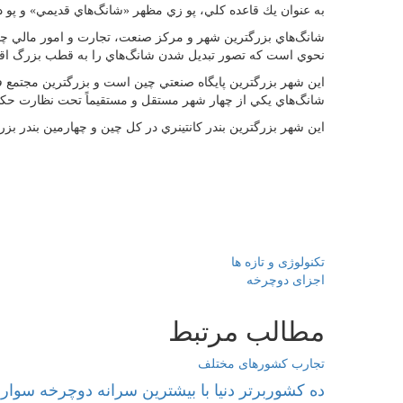
به عنوان يك قاعده كلي، پو زي مظهر «شانگ‌هاي قديمي» و پو 
شانگ‌هاي بزرگترين شهر و مركز صنعت، تجارت و امور مالي چي
نحوي است كه تصور تبديل شدن شانگ‌هاي را به قطب بزرگ اقتص
اين شهر بزرگترين پايگاه صنعتي چين است و بزرگترين مجتمع فول
شانگ‌هاي يكي از چهار شهر مستقل و مستقيماً تحت نظارت حكومت مركزي 
اين شهر بزرگترين بندر كانتينري در كل چين و چهارمين بندر ب
تکنولوژی و تازه ها
اجزای دوچرخه
مطالب مرتبط
تجارب کشورهای مختلف
ده کشوربرتر دنیا با بیشترین سرانه دوچرخه سواری د