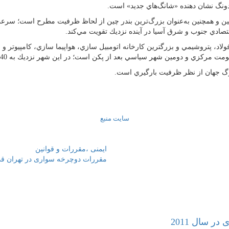
دونگ نشان دهنده «شانگ‌هاي جديد» است.
ن و همچنين به‌عنوان بزرگ‌ترين بندر چين از لحاظ ظرفيت مطرح است؛ سرعت 
ادي جنوب و شرق آسيا در آينده نزديك تقويت مي‌كند.
اد، پتروشيمي و بزرگترين كارخانه اتومبيل سازي‌، هواپيما سازي، كامپيوتر و
و دومين شهر سياسي بعد از پكن است؛ در اين شهر نزديك به 40 كنسولگري وجود دارد.
زرگ جهان از نظر ظرفيت بارگيري است.
سايت منبع
ایمنی ،مقررات و قوانین
مقررات دوچرخه سواری در تهران قد
ر سال 2011