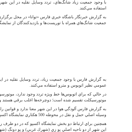
با وجود جمعيت زياد شانگ‌هاي، ‌تردد وسايل نقليه در اين ش
‌استفاده مي‌كنند.
جمعيت شانگ‌هاي همراه با توريست‌ها و بازديدكنندگان از نمايشگاه، طي اين م
به گزارش فارس با وجود جمعيت زياد، ‌تردد وسايل نقليه در اي
عمومي نظير اتوبوس و مترو استفاده مي‌كنند.
در حالي كه براي اتوبوس‌ها خط ويژه‌ تردد وجود ندارد، موتورسو
موتورسيكلت تقسيم شده است؛ دوچرخه‌ها اغلب برقي هستند و ‌د
به گزارش فارس آلودگي هوا در اين شهر معنا ندارد و قوانين ر
وسيله اصلي حمل و نقل در محوطه 500 هكتاري نمايشگاه اكسپو، اتوبوس است كه به صورت رايگان بازديدكنندگان را جابه‌جا مي‌كند.
همچنين براي ارتباط دو بخش نمايشگاه اكسپو كه در دو طرف رودخان
اين شهر از دو ناحيه اصلي پو زي (شهرك غربي) و پو دونگ (شه