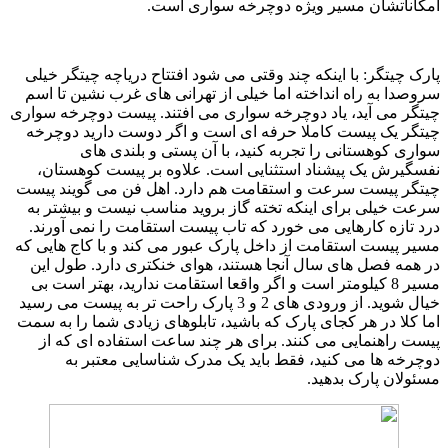
امکاناتشان مسیر ویژه دوچرخه سواری است.
پارک چیتگر: با اینکه چند وقتی می شود افتتاح دریاچه چیتگر خیلی
سروصدا به راه انداخته اما خیلی از تهرانی های غرب نشین تا اسم
چیتگر می آید، یاد دوچرخه سواری می افتند. پیست دوچرخه سواری
چیتگر یک پیست کاملا حرفه ای است و اگر دوست دارید دوچرخه
سواری کوهستانی را تجربه کنید، با آن پستی و بلندی های
نفسگیرش یک پیشناد استثنایی است. علاوه بر پیست کوهستان،
چیتگر پیست سرعت و استقامت هم دارد. اهل فن می گویند پیست
سرعت خیلی برای اینکه تخته گاز بروید مناسب نیست و بیشتر به
درد تازه کارهایی می خورد که تاب پیست استقامت را نمی آورند.
مسیر پیست استقامت از داخل پارک عبور می کند و با کاج هایی که
در همه فصل های سال آنجا هستند، هوای خنکتری دارد. طول این
مسیر 8 کیلومتر است و اگر واقعا استقامت ندارید، بهتر است بی
خیال شوید. از ورودی های 2 و 3 پارک راحت تر به پیست می رسید
اما کلا در هر کجای پارک که باشید، تابلوهای زیادی شما را به سمت
پیست راهنمایی می کنند. برای هر چند ساعت استفاده ای که از
دوچرخه ها می کنید، فقط باید یک مدرک شناسایی معتبر به
مسئولان پارک بدهید.