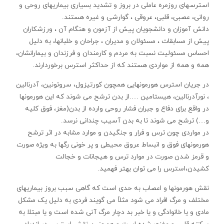
استرسهای روزمره عاملی در بروز و تشدید بسیاری بیماریهای روحی و
روانی، عصبی، قلبی، عروقی ، گوارشی و غیره هستند.
دانش آموزان و دانشجویان پیش از آزمون و هنگام آن ، ورزشکاران
پیش از مسابقات ، مسئولان و مدیران ، جراحان و خلبانها، به دلیل
احساس مسئولیت نسبت به مردم و کارمندان و فرزندان و بیمارانشان،
همه و همه از مواردی هستند که از حداکثر استرس برخوردارند.
در جریان استرس هورمونهایی همچون کورتیزول، سروتونین، آدرنالین
، نورآدرنالین، هیستامین ….از بدن ترشح می شوند که این هورمونها
در واقع برای دفاع و جبران فشار روحی وارده از بدن(مغز، فوق کلیه
و…) ترشح می شوند تا به بدن آسیب چندانی نرسد.
در مواردی چون ترس و فرار و جنگیدن و موارد مشابه در اثر ترشح
هورمونهای فوق و انبساط عروق محیطی و پر خونی رگها به ویژه صورت
و قرمز شدن صورت در موارد ترس و هیجانات و خجالت
کشیدن،استرس را می توان بهتر فهمید.
نقش هورمونها و اعصاب به حدی است که گاهی سبب بروز بیماریهای
مختلف و مرگ افراد می شود مثلاً می گویند فردی به دلیل یک مشکل
مادی و یا خانوادگی و یا خبر بد دچار مرگ آنی شده است و یا مبتلا به