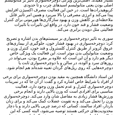
بسیار مفیدند. اصلی‌ترین ویژگی دوچرخه‌سواری تاثیر بر متابولیسم
اصلی بودن یعنی متابولیسم اسیدهای چرب و تا حدودی
کربوهیدرات‌ها است. در حین این فعالیت مصرف اکسیژن افزایش
پیدا می‌کند و انرِژی مصرفی را بالا می‌برد و همین امر تاثیر قابل
ملاحظه‌ای بر کاهش وزن و بهبود سازگاری‌ها هورمونی برای کنترل
وضعیت فشار و قند خون دارد. در واقع این تاثیرات با تاثیرات
فعالیتی مثل دویدن برابری می‌کند.
سوری به تاثیر دوچرخه‌سواری بر سیستم‌های بدن اشاره و تصریح
کرد: دوچرخه‌سواری در بهبود فشار خون، جلوگیری از بیماری‌های
عروق کرونر از طریق کنترل کلسترول و قند خون، کنترل وزن و
وضعیت متابولیکی بدن موثر است. این فعالیت یک ویژگی خاص
دیگر هم دارد و آن این است که علاوه بر مفرح بودن، می‌تواند در
روزهای سرد و آلوده، در سالن و با دوچرخه‌سواری ثابت یا
دوچرخه‌هایی که روی ریل‌های گردان تعبیه شده‌اند هم انجام شود.
این استاد دانشگاه همچنین به مفید بودن دوچرخه‌سواری برای برخی
از افراد با شرایط خاص اشاره کرد و گفت: از آن جا که در تمرینات
دوچرخه‌سواری کنترل و عدم تحمل وزن وجود دارد، فعالیت
مناسبی برای افرادی است که وزن بالایی دارند و انجام برخی
ورزش‌ها فشار زیادی به مفاصل شان وارد می‌کند. دوچرخه‌سواری
وزن را تحمل می‌کند و به تقویت عضلات کمک می‌کند و برای زنان
باردار، افراد سالمند، کسانی که درصد چربی بالایی دارند و یا دچار
محدودیت‌های حرکتی هستند توصیه می‌شود، البته کسی که این