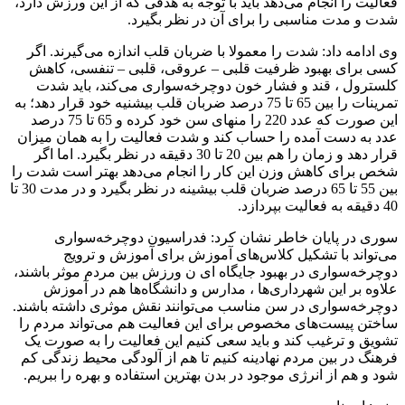
فعالیت را انجام می‌دهد باید با توجه به هدفی که از این ورزش دارد،
شدت و مدت مناسبی را برای آن در نظر بگیرد.
وی ادامه داد: شدت را معمولا با ضربان قلب اندازه می‌گیرند. اگر
کسی برای بهبود ظرفیت قلبی – عروقی، قلبی – تنفسی، کاهش
کلسترول ، قند و فشار خون دوچرخه‌سواری می‌کند، باید شدت
تمرینات را بین 65 تا 75 درصد ضربان قلب بیشنیه خود قرار دهد؛ به
این صورت که عدد 220 را منهای سن خود کرده و 65 تا 75 درصد
عدد به دست آمده را حساب کند و شدت فعالیت را به همان میزان
قرار دهد و زمان را هم بین 20 تا 30 دقیقه در نظر بگیرد. اما اگر
شخص برای کاهش وزن این کار را انجام می‌دهد بهتر است شدت را
بین 55 تا 65 درصد ضربان قلب بیشینه در نظر بگیرد و در مدت 30 تا
40 دقیقه به فعالیت بپردازد.
سوری در پایان خاطر نشان کرد: فدراسیون دوچرخه‌سواری
می‌تواند با تشکیل کلاس‌های آموزش برای آموزش و ترویج
دوچرخه‌سواری در بهبود جایگاه ای ن ورزش بین مردم موثر باشند،
علاوه بر این شهرداری‌ها ، مدارس و دانشگاه‌ها هم در آموزش
دوچرخه‌سواری در سن مناسب می‌توانند نقش موثری داشته باشند.
ساختن پیست‌های مخصوص برای این فعالیت هم می‌تواند مردم را
تشویق و ترغیب کند و باید سعی کنیم این فعالیت را به صورت یک
فرهنگ در بین مردم نهادینه کنیم تا هم از آلودگی محیط زندگی کم
شود و هم از انرژی موجود در بدن بهترین استفاده و بهره را ببریم.