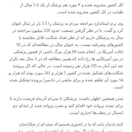
کل کشور محروم شده و ۳ مورد هم پزشک از یک تا 5 سال از
طبابت در کل کشور محروم شده است.
وی نرم استاندارد مراجعه مردم به پزشک را 3.5 بار در سال عنوان
کرد و گفت: با در نظر گرفتن جمعیت حدود 220 میلیون مراجعه در
سال به پزشکان داریم که از نظر تعداد شکایت قابل مقایسه با
کشورهای پیشرفته نیست. به عنوان مثال در مطالعه‌ای که در 50
ایالت آمریکا در انجام شده 89 هزار مرگ ناشی از قصور پزشکی
در بین آمریکایی ها رخ داده که همین مطالعه که در 5 سال بعد تکرار
شد این آمار به 195 هزار نفر رسیده است. در حالی که کل پرونده
شکایت‌های تشکیل شده در کشور 5 هزار و 241 مورد بوده که هزار و
54 مورد آن تفاهم شده و برای مابقی در دادسرا پرونده تشکیل شده
است.
صدر همچنین اظهار داشت: پزشکان تا سی‌ام آذرماه فرصت دارند تا
برای تمدید پروانه خود اقدام کنند و نصب پروانه جدید از ابتدای دی‌
امسال در مطب‌ها اجباری است.
البته یادمان باشد که ما در کشوری هستیم که نتیجه ای از شکایاتمان
بدست نمی آوریم- البته اگر محلی را برای اعاده دادرسی بیابیم _ و این