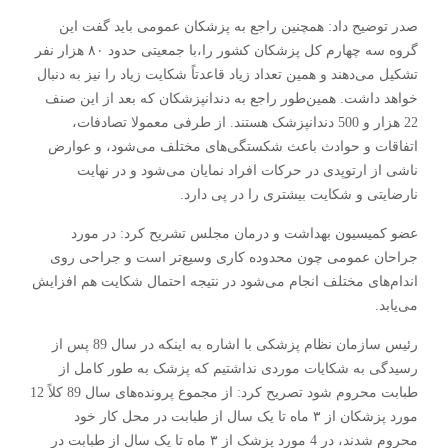
صدر توضیح داد: همچنین راجع به پزشکان عمومی باید گفت این
گروه سه چهارم کل پزشکان کشور را،با جمعیتی حدود ۸۰ هزار نفر
تشکیل می‌دهند و همین تعداد زیاد قاعدتاً شکایت زیاد را نیز به دنبال
خواهد داشت. همین‌طور راجع به دندانپزشکان که بعد از این صنف
22 هزار و 500 دندانپزشک هستند. از طرفی معمولا تصادفات،
اتفاقات و حوادث باعث شکستگی‌های مختلف می‌شود، و عوارض
ناشی از ارتوپدی در حرکات افراد نمایان می‌شود و در نهایت
نارضایتی و شکایت بیشتری را در پی دارد.
عضو کمیسیون بهداشت و درمان مجلس تشریح کرد: در مورد
جراحان عمومی چون محدوده کاری وسیع‌تر است و جراحی روی
اندام‌های مختلف انجام می‌شود در نتیجه احتمال شکایت هم افزایش
می‌یابد.
رئیس سازمان نظام پزشکی با اشاره به اینکه در سال 89 پس از
رسیدگی به شکایات موردی نداشتیم که پزشک به طور کامل از
طبابت محروم شود تصریح کرد: از مجموع پرونده‌های سال 89 کلاً 12
مورد پزشکان از ۳ ماه تا یک سال از طبابت در محل کار خود
محروم شدند، در 4 مورد پزشک از ۳ ماه تا یک سال از طبابت در