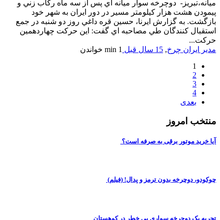
ميانه،تبريز- دوچرخه سوار ميانه اي پس از سه ماه ركاب زني و
پيمودن هشت هزار كيلومتر مسير در دور ايران به شهر خود
بازگشت. به گزارش ايرنا، حسين قره داغي روز دو شنبه در جمع
استقبال كنندگان طي مصاحبه اي گفت: اين حركت چهاردهمين
حركت...
مدیر ایران چرخ
,
15 سال قبل
1 min
خواندن
1
2
3
4
بعدی
منتخب امروز
آیا خرید موتور برقی به صرفه است؟
چوکودو، دوچرخه بدون ترمز و پدال! (فیلم)
تجربه یک دوچرخه سواری بی خطر در کوهستان