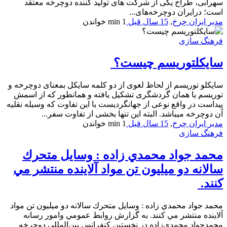
سهرابی، طراح یکی از شرکت های تولید کننده دوچرخه معتقد
است؛ درایران دوچرخه‌های...
مدیر ایران چرخ
,
15 سال قبل
1 min
خواندن
فرهنگ سازی
سايكلتوريسم چيست؟
سایکلو توریسم از لحاظ لغوی از دو کلمه سایکل بمعنای دوچرخه و
توریسم یا همان گردشگری تشکیل یافته و همانطور که از اسمش
پیداست در واقع نوعی از جهانگردیست با این تفاوت که وسیله نقلیه
آن دوچرخه میباشد. البته این تنها بخشی از تفاوت سفر...
مدیر ایران چرخ
,
15 سال قبل
1 min
خواندن
فرهنگ سازی
محمد جواد محمدي زاده : وسايل متحرك
سالانه دو ميليون تن مواد آلاينده منتشر مي
كنند.
محمد جواد محمدي زاده : وسايل متحرك سالانه دو ميليون تن مواد
آلاينده منتشر مي كنند. به گزارش روابط عمومي وامور رسانه
محمدجواد محمدي‌زاده در نخستين كنفرانس بين‌المللي دوچرخه