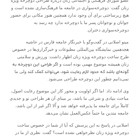
عضو شورای فرهنگی و اجتماعی زنان درباره طراحی دوچرخه ویژه
زنان گفت: دوچرخه‌سواری در جامعه ما فرهنگ‌سازی نشده است و
هیچ زیرساختی برای آن وجود ندارد همچنین هنوز مکانی برای حضور
جوانان و نوجوانان پسر ما با دوچرخه ندارد چه رسد به
دوچرخه‌سواری دختران.
مینو اصلانی در گفت‌وگو با خبرنگار جامعه فارس در حاشیه
هجدهمین نمایشگاه بین‌المللی مطبوعات و خبرگزاری‌ها در خصوص
طرح ساخت دوچرخه ویژه زنان اظهار داشت: ورزش و سلامتی
اگر طراحی این دوچرخه به
زنان همیشه موضوع مهمی بوده است و
گونه‌ای باشد که حدود لازم رعایت شود، می‌تواند کمک کند
ولی ما
نمی‌دانیم چطور این دوچرخه طراحی می‌شود.
وی ادامه داد: اما اگر اولویت و محور کار این موضوع رعایت اصول،
مباحث بنیادی و شرعی ما باشد، بر مبنای آن هر طراحی نو و جدیدی
کاملاً برای جامعه ما پذیرفته خواهد شد و اّلا اگر غیر از این باشد،
جامعه متدین ما حتماً عکس‌العمل نشان می‌دهد.
اصلانی در پاسخ به این پرسش که آیا از شما در خصوص ساخت
دوچرخه ویژه زنان نظرخواهی نشده است؟ گفت: نظری از ما در