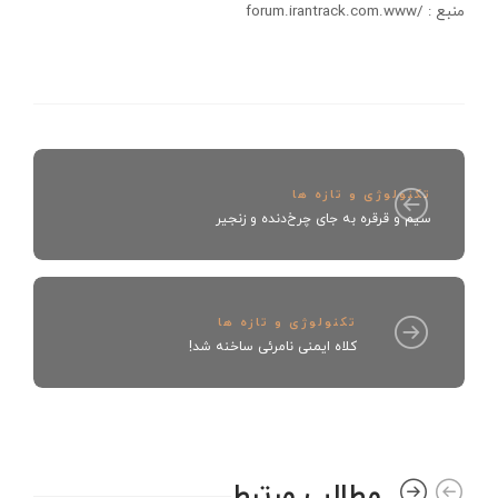
منبع : /forum.irantrack.com.www
تکنولوژی و تازه ها
سیم و قرقره به جای چرخ‌دنده و زنجیر
تکنولوژی و تازه ها
کلاه ایمنی نامرئی ساخنه شد!
مطالب مرتبط