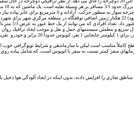
در شهر اروپايي گرونينگن (كه 50 درصد سفرها بادوچرخه انجام مي شود) 22 هكتار زمين اضافي توقفگاه در
س 9000 نفر است. دوچرخه از اشكال سريع و مطمئن سيستمهاي حمل و نقل و موجب ايجا
 تجاري را افزايش دادند، بدون اينكه در ايجاد آلودگي هوا دخيل باش