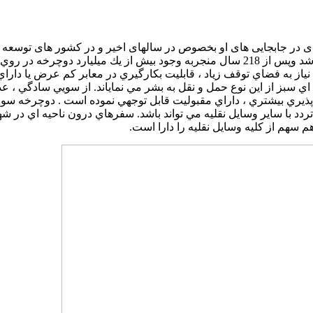
ای در جابجایی های او بخصوص در سالهای اخیر و در کشور های توسعه یا
سال 1791 با ابداع وسيله اي به شکل اسب چوبي در فرانسه برداشته شد وپس از 218 سال منجربه وجود 
ياز به فضاي توقف زياد ، قابليت بكارگيري در معابر كم عرض يا دار
سبز از اين نوع حمل و نقل به بشر مي نماياند. از سويي سادگي ، عدم 
پذيري بيشتري ، داراي مقبوليت قابل توجهي نموده است . دوچرخه سوا
هم از کليه وسايل نقليه را دارا است.