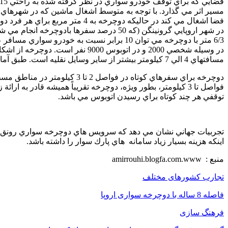
در وسيله شخصي 2000 و در اتوبو
مسافتهاي 4 الي 7 کيلومتر بيشتر از ساير وسايل نقليه است. طبق آمار، براي 1 کيلومتر جابجايي 1 نفر، اتوبوس حدوداً 20 برابر و خودرو تقريباً 40 برابر دوچرخه انرژي مصرف مي كند.
توقفي هر چند كوتاه براي رسيدن اتوبوس مي باشد.
تجربيات جهاني نشان مي دهد كه سرويس هاي دوچرخه سواري رونق مناطق
اينكه هزينه بسيار زياد سامانه هاي پارك سوار را داشته باشد.
منبع : amirrouhi.blogfa.com.www
تجارب کشورهای مختلف
فاصله 8 ساله با دوچرخه سواری اروپا
فرهنگ سازی