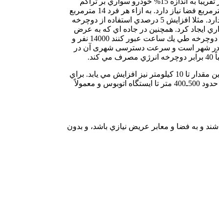
فضايي كه براي توقف خودرو سواري در نظر گرفته شده به راحتي 15 الي 20 دوچرخه را جاي می دهد. از نظر ترافيكي دوچرخه در حال سفر تقريباً به اندازه 15% خودرو سواري بر تراكم
مسير اثر مي گذارد. با توجه به متوسط اشغال ماشين كه در شهرهاي بزرگ حدود 3/1 مسافر بر هر وسيله نقليه است. يك ماشين كه به 18 مترمربع فضا نياز دارد. به ازاء هر فرد 14 مترمربع
فضا اشغال مي كند در حاليكه دوچرخه به 4 متر مربع براي هر فرد دوچرخه سوار به منظور حركت آزادانه و 6 مترمربع براي عابر پياده نياز دارد. مثلا افزايش 5 درصدي استفاده از دوچرخه
 منطقه مركزي شهر براي شهرداري ايجاد کرد. همچنين در جاده اي كه به عرض
6/3 متر با دوچرخه مي توان 10 برابر نسبت به خودرو سواري مسافر عبور داد. تعداد افرادي كه مي توانند از يک خط عبور به عرض 5/3 متر با دوچرخه طي يك ساعت عبور كنند 14000 نفر و
د ترافيك روان در شهر است و سرعت دسترسی شهری آن در
دوچرخه براي سفرهاي كوتاه در فواصل 2 تا 3 كيلومتر در مناطق مسطح كاملاً مناسب است ليكن با سازماندهي و شرايط توپوگرافي خوب اين مقدار تا 10 كيلومتر نيز افزايش مي يابد. براي
فواصل تا 3 كيلومتر، بطور ويژه، دوچرخه تقريباً هميشه قادر به ارائة زمانهاي سفر كمتر نسبت به سفر با اتوبوس است، كه شامل پياده روي حدود 500ـ400 متر تا ايستگاه اتوبوس و معمولاً
ند و به فضا و معابر عريض نيازي باشد، و بدون