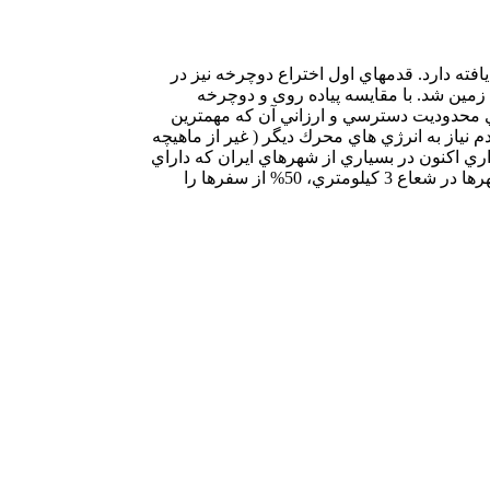
فته دارد. قدمهاي اول اختراع دوچرخه نیز در
بيش از يك ميليارد دوچرخه در روي زمين شد. با مقايسه پیاده روی و دوچرخه
اي محدوديت دسترسي و ارزاني آن كه مهمترين
نياز به انرژي هاي محرك ديگر ( غير از ماهيچه
ري اكنون در بسياري از شهرهاي ايران كه داراي
سطح معابر كم شيب و داراي عوارض توپوگرافيك كمتر هستند در حد تردد با ساير وسايل نقليه مي تواند باشد. سفرهاي درون ناحيه اي در شهرها در شعاع 3 كيلومتري، 50% از سفرها را