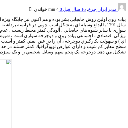
مدیر ایران چرخ
,
16 سال قبل
0
4 min
خواندن
پیاده روی اولین روش جابجایی بشر بوده و هم اکنون نیز جایگاه ویژه 
سواری با ساير شيوه هاي جابجايي ، آلودگي كمتر محيط زيست ، عدم ن
ويژگي اقتصادي ـ اجتماعي پیاده روی و دوچرخه سواری است ، شيوه اي 
اي ) و سهولت بكارگيري دوچرخه ، آن را در عين ايمني كمتر و آسيب 
تشکيل مي دهد. دوچرخه يک پنجم سهم وسايل شخصي را و يک سيزدهم س