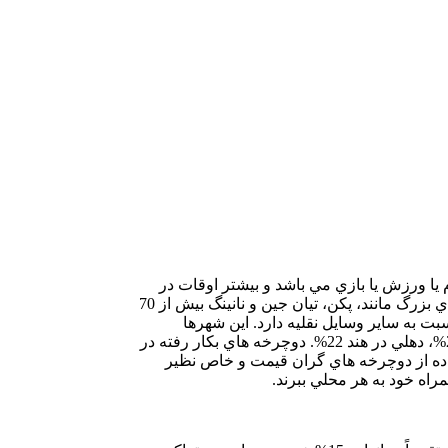
ا ورزش يا بازي مي باشد و بيشتر اوقات در
انباريها خاک مي خورد، ولی درچين دوچرخه يك وسيله جدي سفر تا 5/1 ساعت رکاب زني و 10 کيلومتر مسافت روزمره مي باشد. در شهرهاي بزرگ مانند، پكن، تيان جين و نانينگ بيش از 70
 به ساير وسايل نقليه دارد. اين شهرها
عبارتند از: گرونينگن در هلند 50%، داكا در بنگلادش 40%، ارلانگر آلمان 26%، ادنس در دانمارك 25%، توكيو در ژاپن 25%، مسكو در روسيه 24%، دهلي در هند 22%. دوچرخه هاي بكار رفته در
فاده از دوچرخه هاي گران قيمت و خاص نظير
ه خود به هر محلي ببرند.