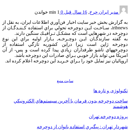
مدیر ایران چرخ
,
16 سال قبل
0
1 min
خواندن
به‎ گزارش‎ بخش خبر سايت اخبار فن‌آوري اطلاعات ايران، به نقل از
iribnews، سـاخـت‎ ايـن دوچرخه‎‎ تحولي‎ براي‎ استفاده كـننـدگـان‎ از
دوچرخه‎‎ در شهرهايي‎ است‎ كه مشكـل‎ تـرافيـك‎ سنگين‎ دارند.
به‎‎‎ گفته سازندگـان‎‎ ايـن دوچـرخـه, بـازار اوليه‎‎ براي‎ اين‎‎ نوع
دوچرخه ژاپن است‎ زيرا دراين‎ كشوربه‎‎‎ تازگي‎ استفاده از
امريكا مي‎‎ تواند بازار خوبـي بـراي‎ صادرات‎ اين‎ دوچرخه‎ باشد.
اروپائيان‎ نيز تمايل‎ خود را بـراي‎ خـريـد اين‎ دوچرخه‎‎ اعلام‎ كرده اند.
سايت منبع
تکنولوژی و تازه ها
ساخت دوچرخه بدون فرمان با آخرين سيستم‌هاي الكترونيكي
هوشمند
پروژه دوچرخه تهران
شهردار تهران : پيگيري استفاده بانوان از دوچرخه