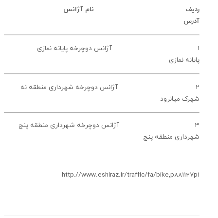
ديف نام آژانس
رس
 آژانس دوچرخه پایانه نمازی
انه نمازی
 آژانس دوچرخه شهرداری منطقه نه
ک میانرود
 آژانس دوچرخه شهرداری منطقه پنج
داری منطقه پنج
http://www.eshiraz.ir/traffic/fa/bike,p88112