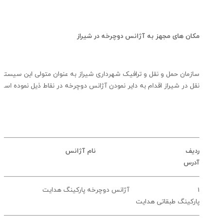
ن های مجهز به آژانس دوچرخه در شيراز
مان حمل و نقل و ترافيک شهرداری شيراز به عنوان متولی اين سيستم حمل و
 در شيراز اقدام به داير نمودن آژانس دوچرخه در نقاط ذيل نموده است .
ديف نام آژانس
رس
 آژانس دوچرخه پارکينگ هدايت خ هدايت –
کينگ طبقاتی هدايت