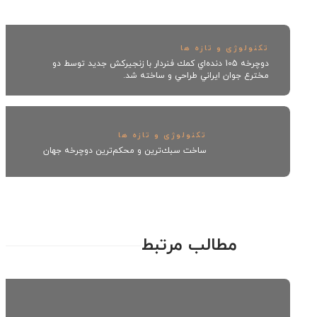
تکنولوژی و تازه ها
دوچرخه 105 دنده‌اي كمك فنردار با زنجيركش جديد توسط دو
مخترع جوان ايراني طراحي و ساخته شد.
تکنولوژی و تازه ها
ساخت سبك‌ترين و محكم‌ترين دوچرخه جهان
مطالب مرتبط