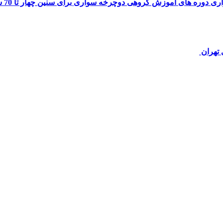
زش گروهی دوچرخه سواری برای سنین چهار تا 70 ساله در تهران برگزار می کند.
 تهران