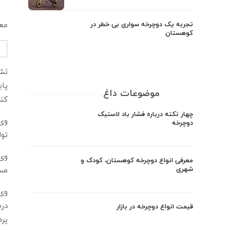
تجربه یک دوچرخه سواری بی خطر در
معا
کوهستان
پای
موضوعات داغ
کند
چهار نکته درباره فشار باد لاستیک
وی 
دوچرخه
توا
وی 
معرفی انواع دوچرخه کوهستان، کودک و
شهری
مسی
وی 
درض
قیمت انواع دوچرخه در بازار
پرد