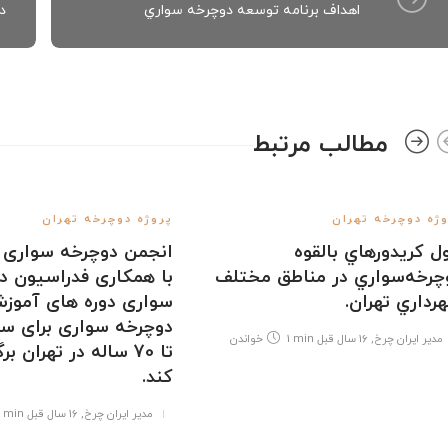
اهداف برنامه توسعه دوچرخه سواري
د
مطالب مرتبط
ژه دوچرخه تهران
پروژه دوچرخه تهران
ل كريدورهاي بالقوه
انجمن دوچرخه سواری پ
چرخه‌سواري در مناطق مختلف
با همکاری فدراسیون د
رداري تهران.
سواری دوره های آموز
دوچرخه سواری برای سن
مدیر ایران چرخ
,
16 سال قبل
1 min
خواندن
تا 70 ساله در تهران ب
کند.
مدیر ایران چرخ
,
16 سال قبل
 min