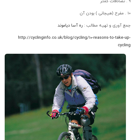
9 . تصادفات کمتر
10 . مفرح (هیجانی ) بودن آن
جمع آوری و تهیه مطالب :
ره آسا دیاموند
http://cyclinginfo.co.uk/blog/cycling/10-reasons-to-take-up-
cycling