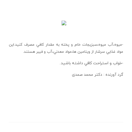
-ميوه،آب ميوه،سبزيجات خام و پخته به مقدار كافي مصرف كنيد.اين
مواد غذايي سرشار از ويتامين ها،مواد معدني،آب و فيبر هستند.
-خواب و استراحت كافي داشته باشيد.
گرد آورنده : دکتر محمد صمدی