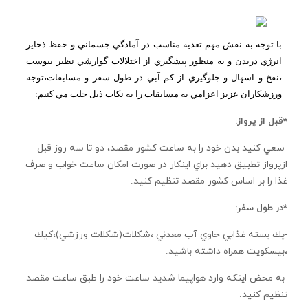
با توجه به نقش مهم تغذيه مناسب در آمادگي جسماني و حفظ ذخاير
انرژي دربدن و به منظور پيشگيري از اختلالات گوارشي نظير يبوست
،نفخ و اسهال و جلوگيري از كم آبي در طول سفر و مسابقات،توجه
ورزشكاران عزيز اعزامي به مسابقات را به نكات ذيل جلب مي كنيم:
*قبل از پرواز:
-سعي كنيد بدن خود را به ساعت كشور مقصد، دو تا سه روز قبل
ازپرواز تطبيق دهيد براي اينكار در صورت امكان ساعت خواب و صرف
غذا را بر اساس كشور مقصد تنظيم كنيد.
*در طول سفر:
-يك بسته غذايي حاوي آب معدني ،شكلات(شكلات ورزشي)،كيك
،بيسكويت همراه داشته باشيد.
-به محض اينكه وارد هواپيما شديد ساعت خود را طبق ساعت مقصد
تنظيم كنيد.