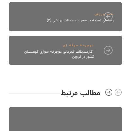
طب ورزش
راهنماي تغذيه در سفر و مسابقات ورزشي (2)
دوچرخه حرفه ای
آغازمسابقات قهرماني دوچرخه سواري كوهستان
كشور در قزوين
مطالب مرتبط