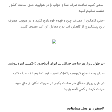
-سعي كنيد ساعت صرف غذا و خواب را در هواپيما طبق ساعت كشور
مقصد تنظيم كنيد.
-حتي الامكان از مصرف چاي و قهوه خودداري كنيد و در صورت مصرف
براي پيشگيري از كاهش آب بدن معادل آن آب مصرف كنيد.
-در طول پرواز هر ساعت حداقل يك ليوان آب(حدود 240ميلي ليتر) بنوشيد.
-ميان وعده هاي كربوهيدراته(كيك،بيسكويت،كلوچه) مصرف كنيد.
در طول پرواز حداقل هر ساعت يكبار در صورت امكان از جاي خود
حركت كرده و كمي قدم بزنيد.
*استقرار در محل مسابقات: