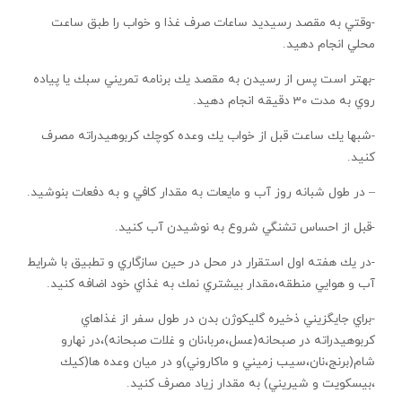
-وقتي به مقصد رسيديد ساعات صرف غذا و خواب را طبق ساعت
محلي انجام دهيد.
-بهتر است پس از رسيدن به مقصد يك برنامه تمريني سبك يا پياده
روي به مدت 30 دقيقه انجام دهيد.
-شبها يك ساعت قبل از خواب يك وعده كوچك كربوهيدراته مصرف
كنيد.
– در طول شبانه روز آب و مايعات به مقدار كافي و به دفعات بنوشيد.
-قبل از احساس تشنگي شروع به نوشيدن آب كنيد.
-در يك هفته اول استقرار در محل در حين سازگاري و تطبيق با شرايط
آب و هوايي منطقه،مقدار بيشتري نمك به غذاي خود اضافه كنيد.
-براي جايگزيني ذخيره گليكوژن بدن در طول سفر از غذاهاي
كربوهيدراته در صبحانه(عسل،مربا،نان و غلات صبحانه)،در نهارو
شام(برنج،نان،سيب زميني و ماكاروني)و در ميان وعده ها(كيك
،بيسكويت و شيريني) به مقدار زياد مصرف كنيد.