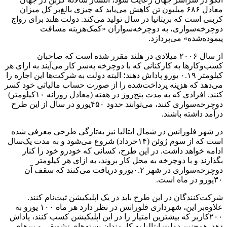
معادل ۶۸۶ میلیون تن کاهش می‌یابد که چیزی بالغ‌بر کل میزان
کربنی است که بریتانیا در سال تولید می‌کند. دولت هلند برای رواج
دوچرخه‌سواری، به دوچرخه‌سواران «کمک‌هزینه مسافت
پیموده‌شده» می‌پردازد.
از سال ۲۰۰۶ میلادی در هلند مقرر شده ‌است که صاحبان
کسب‌وکارها به کارکنانی که با دوچرخه به‌سر کار می‌آیند به ‌ازای هر
کیلومتر ۰.۱۹ یورو پاداش دهند؛ البته دولت به شرکت‌ها این اجازه را
می‌دهد که هزینه پرداخت‌شده را از صورت حساب مالیاتی خود کسر
کنند. افرادی که به مدت پنج‌روز در هفته (معادل روزانه ۱۰‌کیلومتر)
دوچرخه‌سواری کنند، می‌توانند حدود ۴۵۰‌یورو در سال از این طرح
درآمد داشته باشند.
در شهر فلورانس در شمال ایتالیا نیز به‌تازگی طرحی معرفی شده
است که‌ از سوم ژوئن (۱۴‌خرداد) شروع می‌شود و به مدت یک‌سال
ادامه خواهد داشت. در این طرح، کسانی که خودرو خود را کنار
بگذارند و با دوچرخه به محل کار بروند، به‌ ازای هر کیلومتر
دوچرخه‌سواری در شهر ۰.۲یورو دریافت می‌کنند که سقف آن
۳۰‌یورو در ماه ‌است.
شرکت‌کنندگان در این طرح باید در یک اپلیکیشن ثبت‌نام کنند.
علاوه‌بر این، شهرداری فلورانس در نظر دارد هر ماه ۱۰۰ یورو به
۲۰۰‌کاربر که بیشترین امتیاز را در این اپلیکیشن کسب کنند، پاداش
دهد. همچنین دولت ایتالیا به کارمندان بسته‌های تشویقی و بن‌های