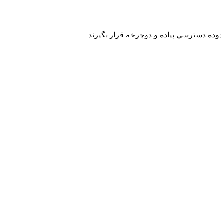
ده دسترسي پياده و دوچرخه قرار بگيرند