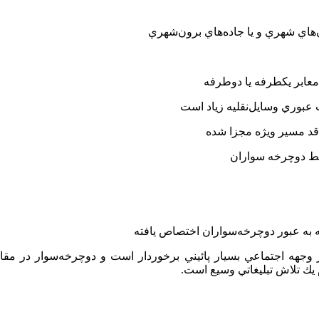
معابر يكطرفه يا دوطرفه
عبوري وسايل‌نقليه زياد است
اقد مسير ويژه مجزا شده
سط دوچرخه سواران
ه به عبور دوچرخه‌سواران اختصاص يافته
وجهه اجتماعي بسيار پائيني برخوردار است و دوچرخه‌سوار در مقاب
يك تلاش تبليغاتي وسيع است.