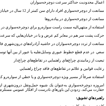
اعمال محدوديت حداكثر سرعت دوچرخه‌سواران
ممانعت از دوچرخه‌سواري افراد داراي سن كمتر از 12 سال در خيابان‌هاي شهري و يا جاده‌هاي برون‌شهري
ممانعت از دوچرخه‌سواري در پياده‌روها
استفاده از منتهي‌اليه سمت راست سواره‌رو براي دوچرخه‌سواري در 
حرکت پشت سر هم در معابر كم عرض و يا در خيابان‌هايي كه سرعت 
ممانعت از تردد دوچرخه‌سواران در حاشيه آزادراه‌هاي درون‌شهري ف
سعي در عدم قطع خطوط عبوري وسايل‌نقليه يا عبور از بين آنها تو
تبعيت از زمانبندي چراغ‌هاي راهنمايي در تقاطع‌هاي چراغ‌دار
رعايت قوانين و علائم در تقاطع‌هاي فاقد چراغ راهنمايي
استفاده صرفاً از مسير ويژه دوچرخه‌سواري و يا خطي از سواره‌رو ک
امروزه دوچرخه‌سواري به‌عنوان يك شيوه حمل‌ونقل درون‌شهري از 
حقارت مي‌كند. زدودن اين باورهاي نادرست از افكار عمومي مستلزم 
راهبردهاي تشويق: