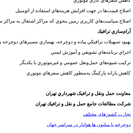
كاهش سفرهاي كاري موتوري
اصلاح قيمت‌ها در جهت افزايش هزينه‌هاي استفاده از اتومبيل
اصلاح سياست‌هاي كاربري زمين بنحوي كه مراكز اشتغال به مراكز س
آرام‌‌‌سازي ترافيك
بهبود تسهيلات ترافيكي پياده و دوچرخه، بهسازي مسيرهاي دوچرخه 
اجراي برنامه‌هاي تشويقي و آموزش ايمني
تركيب شيوه‌هاي حمل‌ونقل عمومي و غيرموتوري با يكديگر
كاهش يارانه پاركينگ به‌منظور كاهش سفرهاي موتوري
معاونت حمل ونقل و ترافيک شهرداري تهران
شركت مطالعات جامع حمل و نقل و ترافيك تهران
تجارب کشورهای مختلف
دوچرخه با ميليون ها هوادار در سراسر جهان