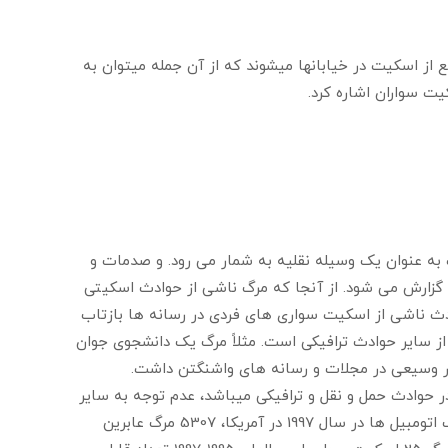
ع از اسکیت در خیابانها میشوند که از آن جمله میتوان به
ت سواران اشاره کرد.
 به عنوان یک وسیله نقلیه به شمار می رود. و صدمات و
گزارش می شود. از آنجا که مرگ ناشی از حوادث اسکیتی
دث ناشی از اسکیت سواری های فردی در رسانه ها بازتاب
از سایر حوادث ترافیکی است. مثلاً مرگ یک دانشجوی جوان
یار وسیعی در مجلات و رسانه های واشنگتن داشت.
همی در حوادث حمل و نقل و ترافیکی میباشد، عدم توجه به سایر
حوادث ترافیکی جای تعجب دارد. به طوری که 35693 مرگ ناشی از تصادف اتومبیل ها در سال 1997 در آمریکا، 5307 مرگ عابرین