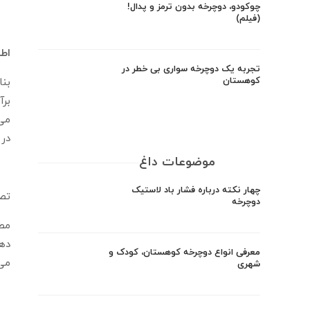
چوکودو، دوچرخه بدون ترمز و پدال!
(فیلم)
اطل
تجربه یک دوچرخه سواری بی خطر در
کوهستان
برآ
در سایت ller blade
موضوعات داغ
چهار نکته درباره فشار باد لاستیک
تصو
دوچرخه
معرفی انواع دوچرخه کوهستان، کودک و
می 
شهری