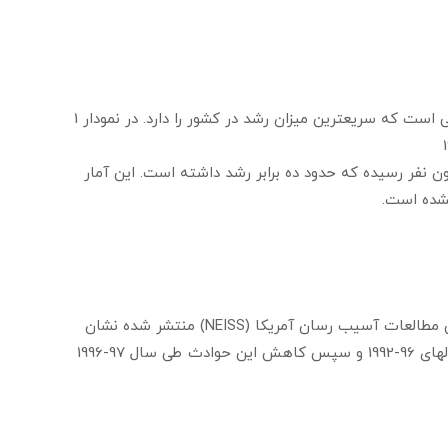
بنا بر اطلاعات سازمان ورزشی آمریکا در سال 1998 ، اسکیت سواری ورزشی است که سریعترین میزان رشد در کشور را دارد. در نمودار 1
ی این سالها میزان اسکیت سواری از 1/3 میلیون به 1/29 میلیون نفر رسیده که حدود ده برابر رشد داشته است. این آمار
مطالعاتی در مورد آسیب رسانی اسکیت سواری که در جمله الکترونیک ملی مطالعات آسیب رسان آمریکا (NEISS) منتشر شده نشان
دهنده افزایش رو به رشد میزان آسیبها و حوادث ناشی از اسکیت طی سالهای 96-1992 و سپس کاهش این حوادث طی سال 97-1996