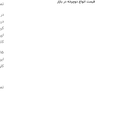
قیمت انواع دوچرخه در بازار
تصو
درو
کرد
کار
این
کلی
تصو