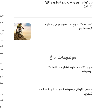
چوکودو، دوچرخه بدون ترمز و پدال!
(فیلم)
چند
و پ
تجربه یک دوچرخه سواری بی خطر در
کوهستان
آرم
ساع
خیا
نشد
موضوعات داغ
امی
چهار نکته درباره فشار باد لاستیک
وجو
دوچرخه
می‌
مطل
معرفی انواع دوچرخه کوهستان، کودک و
این
شهری
می‌