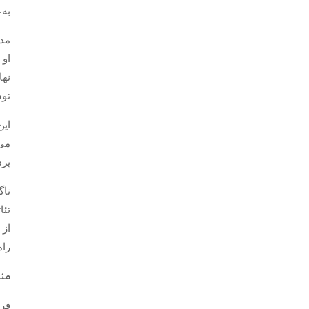
به‌ع
مده
او 
نها
توس
این
می‌
پرد
ناگ
از 
راه
منب
فر