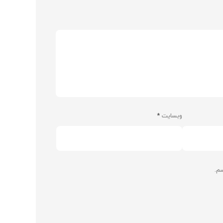
وبسایت
*
سم.