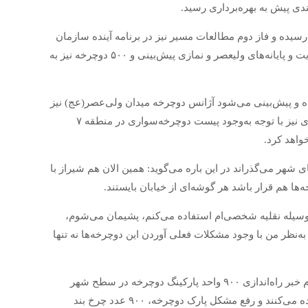
 رسیده و فاز دوم مطالعات مسیر نیز در برنامه آینده سازمان
قرار دارد، ادامه می‌دهد: این چهار آژانس در بلوار شهید چمران – پارکینگ هدایت و پایانه‌های ولیعصر و نمازی پیش‌بینی و ۵۰۰ دوچرخه نیز به
تقر شده و پیش‌بینی می‌شود آژانس دوچرخه میدان ولی‌عصر(عج) نیز
در دهه مبارک فجر راه‌اندازی شود. همچنین ناگفته نماند آژانس دوچرخه دیگری نیز با توجه به‌وجود پیست دوچرخه‌سواری در منطقه ۷
واهد کرد.
شهر می‌گذراند در این باره می‌گوید: همین الان هم شیراز با
ها هم قرار باشد هر گوشه‌ای از خیابان بایستند.
 وسیله نقلیه شخصی‌ام استفاده می‌کنم، پشیمان می‌شوم،
به‌نظر من با وجود مشکلات فعلی آوردن این دوچرخه‌ها نه تنها
مدیر روابط عمومی سازمان حمل‌ونقل و ترافیک شهرداری در این باره با اعلام خبر راه‌اندازی ۹۰۰ واحد پارکینگ دوچرخه در سطح شهر
می‌افزاید: در راستای ایجاد تسهیلات برای شهروندانی که از این وسیله استفاده می‌کنند و رفع مشکل پارک دوچرخه، ۹۰۰ عدد چرخ بند